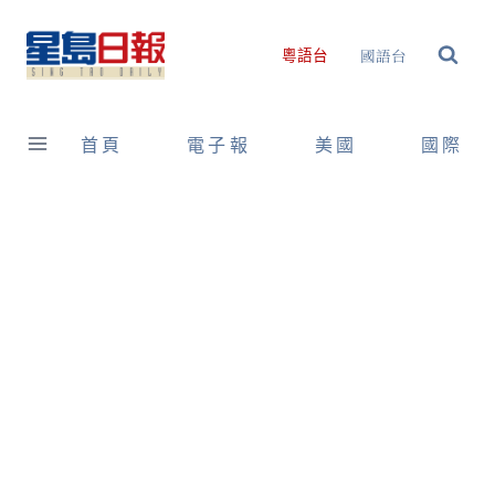
Skip
to
國語台
粵語台
content
首頁
電子報
美國
國際