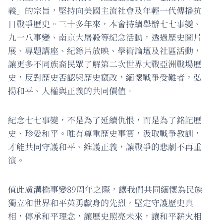
義」的宗旨，堅持向美國主流社會及年輕一代傳播抗
日戰爭歷史。三十多年來，本會持續舉辦七七事變、
九一八事變、南京大屠殺等紀念活動，透過歷史圖片
展、專題講座、紀錄片放映、學術論壇及社區活動，
讓更多不同族裔民眾了解第二次世界大戰亞洲戰場歷
史，反對歷史否認與歷史竄改，緬懷戰爭受難者，弘
揚和平、人權與正義的共同價值。
紀念七七事變，不是為了延續仇恨，而是為了銘記歷
史、珍愛和平。唯有尊重歷史事實，汲取戰爭教訓，
才能共同守護和平、維護正義，讓戰爭的悲劇不再重
演。
值此盧溝橋事變89周年之際，讓我們共同緬懷為民族
獨立和世界和平英勇獻身的先烈，堅定守護歷史真
相，傳承和平理念，讓歷史照亮未來，讓和平薪火相