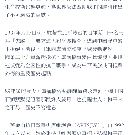
生命捍衛民族尊嚴，為世界反法西斯戰爭的勝利作出
了不可磨滅的貢獻。
1937年7月7日晚，駐紮在北平豐台的日軍藉口一名士
兵「失蹤」，要求進入宛平城搜查，遭到中國守軍嚴
正拒絕。隨後，日軍向盧溝橋和宛平城發動進攻，中
國第二十九軍奮起抵抗。盧溝橋事變由此爆發，並迅
速演變為全國性的抗日戰爭，成為中華民族共同抵禦
外侮的重要歷史起點。
89年後的今天，盧溝橋依然靜靜橫跨永定河，橋上的
石獅默默見證著那段烽火歲月，也提醒世人：和平來
之不易，歷史不容遺忘。
「舊金山抗日戰爭史實維護會（APTSJW）」自1992
年成立以來，始終秉持「維護歷史真相、弘揚和平正