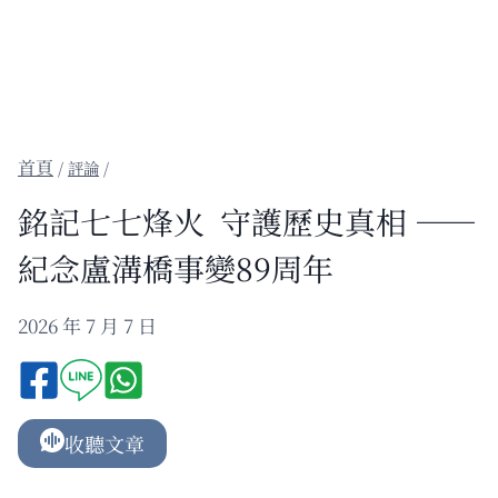
/
評論
/
銘記七七烽火 守護歷史真相 ——
紀念盧溝橋事變89周年
2026 年 7 月 7 日
收聽文章