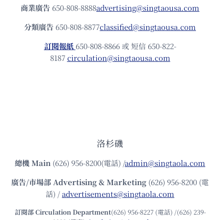
商業廣告
650-808-8888
advertising@singtaousa.com
分類廣告
650-808-8877
classified@singtaousa.com
訂閱報紙
650-808-8866 或 短信 650-822-
8187
circulation@singtaousa.com
洛杉磯
總機
Main
(626) 956-8200(電話) /
admin@singtaola.com
廣告/市場部
Advertising & Marketing
(626) 956-8200 (電
話) /
advertisements@singtaola.com
訂閱部 Circulation Department
(626) 956-8227 (電話) /(626) 239-