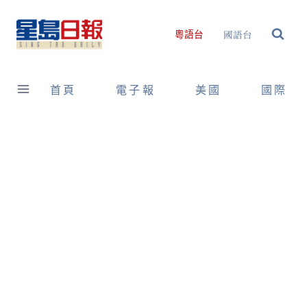
Skip
to
國語台
粵語台
content
首頁
電子報
美國
國際