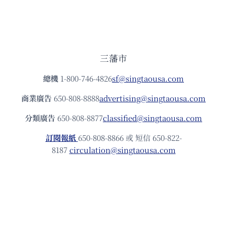
三藩市
總機
1-800-746-4826
sf@singtaousa.com
商業廣告
650-808-8888
advertising@singtaousa.com
分類廣告
650-808-8877
classified@singtaousa.com
訂閱報紙
650-808-8866 或 短信 650-822-
8187
circulation@singtaousa.com