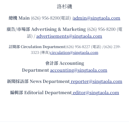
洛杉磯
總機
Main
(626) 956-8200(電話) /
admin@singtaola.com
廣告/市場部
Advertising & Marketing
(626) 956-8200 (電
話) /
advertisements@singtaola.com
訂閱部 Circulation Department
(626) 956-8227 (電話) /(626) 239-
3323 (傳真)
circulation@singtaola.com
會計部 Accounting
Department
accounting@singtaola.com
新聞採訪部 News Department
reporter@singtaola.com
編輯部 Editorial Department
editor@singtaola.com