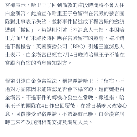
宮卻表示，哈里王子回到倫敦的這段時間將不會入住
白金漢宮。此前宣布哈里王子會留宿在宮殿的發言團
隊對此事表示失望，並將事件描述成下榻宮殿的邀請
遭到「撤回」。英媒則引述王室消息人士指，事因哈
里方面早前未能及時回應在宮殿留宿的邀請，這才錯
過下榻機會。英國廣播公司（BBC）引述王室消息人
士表示，白金漢宮已經在7月4日晚將哈里王子不能在
宮殿內留宿的消息告知對方。
報道引述白金漢宮說法，稱曾邀請哈里王子留宿，不
過對方團隊因未能確認是否會下榻宮殿，進而婉拒白
金漢宮。不過事件的轉機亦發生在當晚。報道指，哈
里王子的團隊在4日作出回覆後，在當日稍晚又改變心
意，回覆接受留宿邀請。不過為時已晚，白金漢宮屆
時已來不及展開相關安排及調配人員。