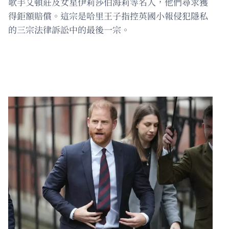
歌手艾頓莊及女星伊莉莎伯海莉等名人，他們尋求獲
得鉅額賠償。這宗是哈里王子指控英國小報侵犯隱私
的三宗法律訴訟中的最後一宗。