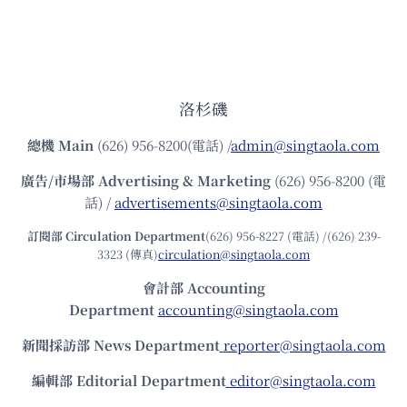
洛杉磯
總機
Main
(626) 956-8200(電話) /
admin@singtaola.com
廣告/市場部
Advertising & Marketing
(626) 956-8200 (電
話) /
advertisements@singtaola.com
訂閱部 Circulation Department
(626) 956-8227 (電話) /(626) 239-
3323 (傳真)
circulation@singtaola.com
會計部 Accounting
Department
accounting@singtaola.com
新聞採訪部 News Department
reporter@singtaola.com
編輯部 Editorial Department
editor@singtaola.com