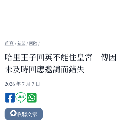
/
新聞
/
國際
/
哈里王子回英不能住皇宮 傳因
未及時回應邀請而錯失
2026 年 7 月 7 日
收聽文章