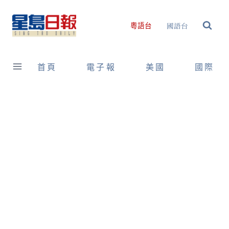
Skip
to
國語台
粵語台
content
首頁
電子報
美國
國際