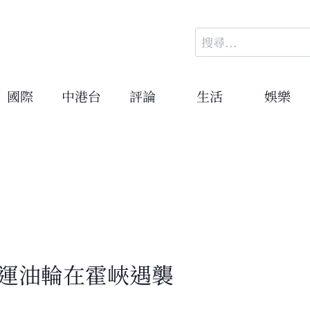
搜
尋
關
鍵
國際
中港台
評論
生活
娛樂
字:
爾運油輪在霍峽遇襲