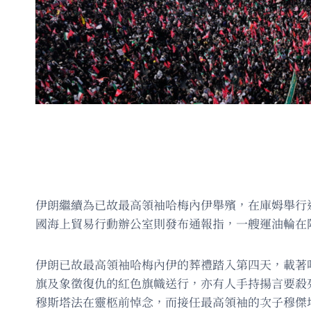
伊朗繼續為已故最高領袖哈梅內伊舉殯，在庫姆舉行
國海上貿易行動辦公室則發布通報指，一艘運油輪在
伊朗已故最高領袖哈梅內伊的葬禮踏入第四天，載著
旗及象徵復仇的紅色旗幟送行，亦有人手持揚言要殺
穆斯塔法在靈柩前悼念，而接任最高領袖的次子穆傑