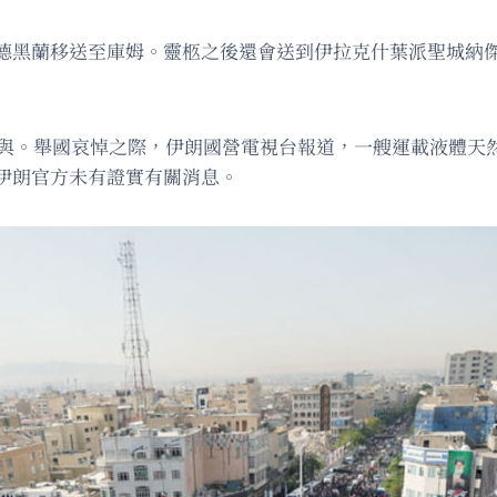
德黑蘭移送至庫姆。靈柩之後還會送到伊拉克什葉派聖城納
人參與。舉國哀悼之際，伊朗國營電視台報道，一艘運載液體天
伊朗官方未有證實有關消息。