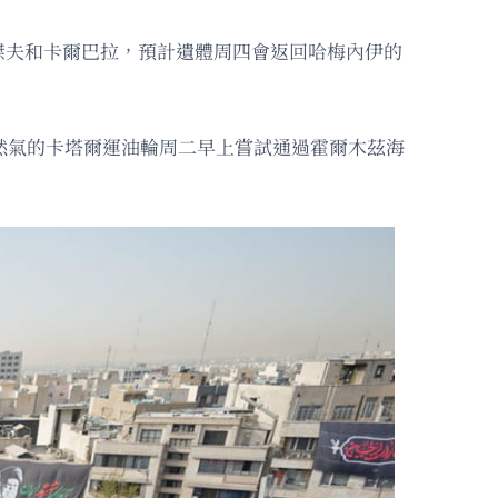
傑夫和卡爾巴拉，預計遺體周四會返回哈梅內伊的
然氣的卡塔爾運油輪周二早上嘗試通過霍爾木茲海