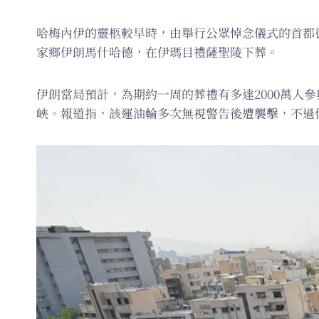
哈梅內伊的靈柩較早時，由舉行公眾悼念儀式的首都
家鄉伊朗馬什哈德，在伊瑪目禮薩聖陵下葬。
伊朗當局預計，為期約一周的葬禮有多達2000萬
峽。報道指，該運油輪多次無視警告後遭襲擊，不過