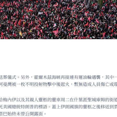
送葬儀式。另外，霍爾木茲海峽再接連有運油輪遇襲，其中
阿曼灣被一枚不明投射物擊中後起火，暫無造成人員傷亡或
哈梅內伊以及其親人靈柩的靈車周二在什葉派聖城庫姆的街
死美國總統特朗普的標語。蓋上伊朗國旗的靈柩之後移送到
塔巴始終未曾公開露面。