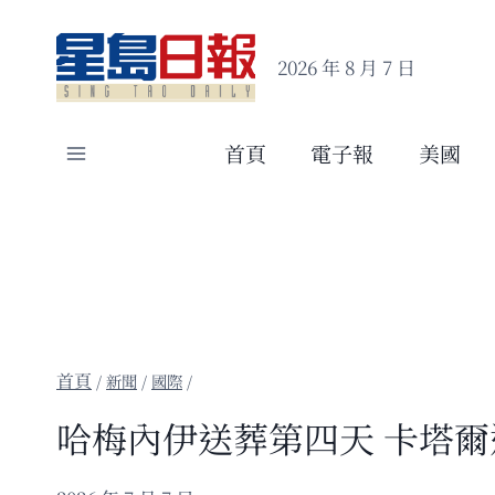
Skip
to
2026 年 8 月 7 日
content
首頁
電子報
美國
/
新聞
/
國際
/
哈梅內伊送葬第四天 卡塔