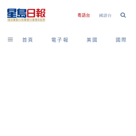
Skip
to
國語台
粵語台
content
首頁
電子報
美國
國際