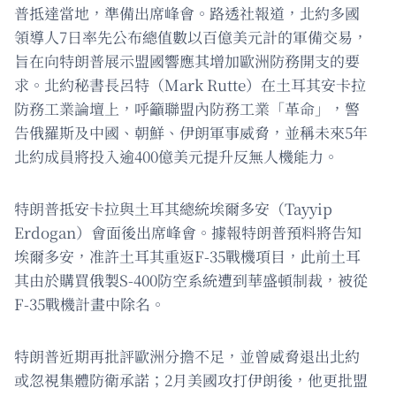
普抵達當地，準備出席峰會。路透社報道，北約多國
領導人7日率先公布總值數以百億美元計的軍備交易，
旨在向特朗普展示盟國響應其增加歐洲防務開支的要
求。北約秘書長呂特（Mark Rutte）在土耳其安卡拉
防務工業論壇上，呼籲聯盟內防務工業「革命」，警
告俄羅斯及中國、朝鮮、伊朗軍事威脅，並稱未來5年
北約成員將投入逾400億美元提升反無人機能力。
特朗普抵安卡拉與土耳其總統埃爾多安（Tayyip
Erdogan）會面後出席峰會。據報特朗普預料將告知
埃爾多安，准許土耳其重返F-35戰機項目，此前土耳
其由於購買俄製S-400防空系統遭到華盛頓制裁，被從
F-35戰機計畫中除名。
特朗普近期再批評歐洲分擔不足，並曾威脅退出北約
或忽視集體防衛承諾；2月美國攻打伊朗後，他更批盟