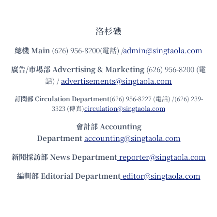
洛杉磯
總機
Main
(626) 956-8200(電話) /
admin@singtaola.com
廣告/市場部
Advertising & Marketing
(626) 956-8200 (電
話) /
advertisements@singtaola.com
訂閱部 Circulation Department
(626) 956-8227 (電話) /(626) 239-
3323 (傳真)
circulation@singtaola.com
會計部 Accounting
Department
accounting@singtaola.com
新聞採訪部 News Department
reporter@singtaola.com
編輯部 Editorial Department
editor@singtaola.com