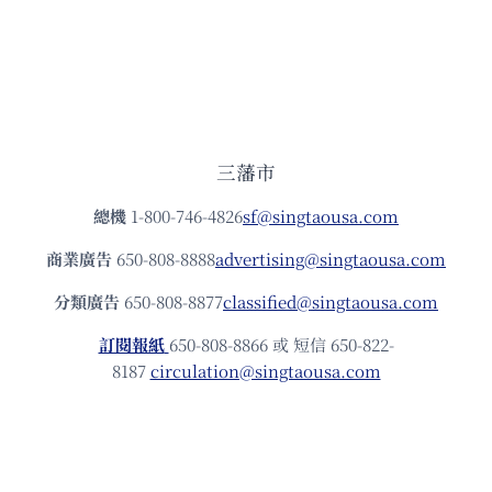
三藩市
總機
1-800-746-4826
sf@singtaousa.com
商業廣告
650-808-8888
advertising@singtaousa.com
分類廣告
650-808-8877
classified@singtaousa.com
訂閱報紙
650-808-8866 或 短信 650-822-
8187
circulation@singtaousa.com