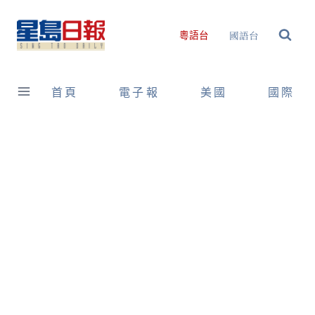
Skip
to
國語台
粵語台
content
首頁
電子報
美國
國際