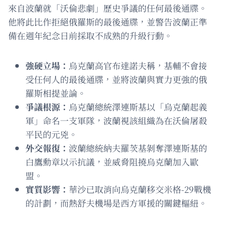
來自波蘭就「沃倫悲劇」歷史爭議的任何最後通牒。
他將此比作拒絕俄羅斯的最後通牒，並警告波蘭正準
備在週年紀念日前採取不成熟的升級行動。
強硬立場：
烏克蘭高官布達諾夫稱，基輔不會接
受任何人的最後通牒，並將波蘭與實力更強的俄
羅斯相提並論。
爭議根源：
烏克蘭總統澤連斯基以「烏克蘭起義
軍」命名一支軍隊，波蘭視該組織為在沃倫屠殺
平民的元兇。
外交報復：
波蘭總統納夫羅茨基剝奪澤連斯基的
白鷹勳章以示抗議，並威脅阻撓烏克蘭加入歐
盟。
實質影響：
華沙已取消向烏克蘭移交米格-29戰機
的計劃，而熱舒夫機場是西方軍援的關鍵樞紐。