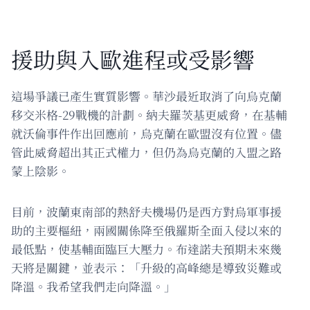
援助與入歐進程或受影響
這場爭議已產生實質影響。華沙最近取消了向烏克蘭
移交米格-29戰機的計劃。納夫羅茨基更威脅，在基輔
就沃倫事件作出回應前，烏克蘭在歐盟沒有位置。儘
管此威脅超出其正式權力，但仍為烏克蘭的入盟之路
蒙上陰影。
目前，波蘭東南部的熱舒夫機場仍是西方對烏軍事援
助的主要樞紐，兩國關係降至俄羅斯全面入侵以來的
最低點，使基輔面臨巨大壓力。布達諾夫預期未來幾
天將是關鍵，並表示：「升級的高峰總是導致災難或
降溫。我希望我們走向降溫。」