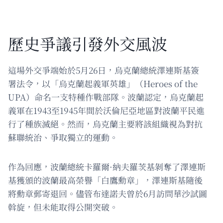
歷史爭議引發外交風波
這場外交爭端始於5月26日，烏克蘭總統澤連斯基簽
署法令，以「烏克蘭起義軍英雄」（Heroes of the
UPA）命名一支特種作戰部隊。波蘭認定，烏克蘭起
義軍在1943至1945年間於沃倫尼亞地區對波蘭平民進
行了種族滅絕。然而，烏克蘭主要將該組織視為對抗
蘇聯統治、爭取獨立的運動。
作為回應，波蘭總統卡羅爾·納夫羅茨基剝奪了澤連斯
基獲頒的波蘭最高榮譽「白鷹勳章」，澤連斯基隨後
將勳章郵寄退回。儘管布達諾夫曾於6月訪問華沙試圖
斡旋，但未能取得公開突破。