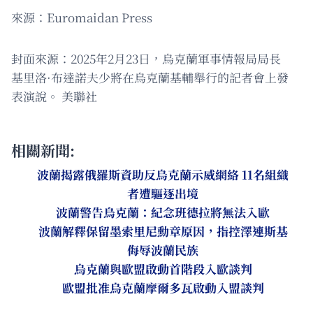
來源：Euromaidan Press
封面來源：2025年2月23日，烏克蘭軍事情報局局長
基里洛·布達諾夫少將在烏克蘭基輔舉行的記者會上發
表演說。 美聯社
相關新聞:
波蘭揭露俄羅斯資助反烏克蘭示威網絡 11名組織
者遭驅逐出境
波蘭警告烏克蘭：紀念班德拉將無法入歐
波蘭解釋保留墨索里尼勳章原因，指控澤連斯基
侮辱波蘭民族
烏克蘭與歐盟啟動首階段入歐談判
歐盟批准烏克蘭摩爾多瓦啟動入盟談判