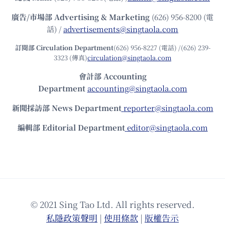
廣告/市場部
Advertising & Marketing
(626) 956-8200 (電
話) /
advertisements@singtaola.com
訂閱部 Circulation Department
(626) 956-8227 (電話) /(626) 239-
3323 (傳真)
circulation@singtaola.com
會計部 Accounting
Department
accounting@singtaola.com
新聞採訪部 News Department
reporter@singtaola.com
編輯部 Editorial Department
editor@singtaola.com
© 2021 Sing Tao Ltd. All rights reserved.
私隱政策聲明
|
使⽤條款
|
版權告⽰