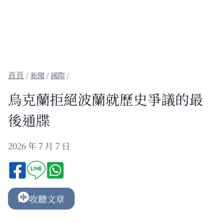
/
新聞
/
國際
/
烏克蘭拒絕波蘭就歷史爭議的最
後通牒
2026 年 7 月 7 日
收聽文章