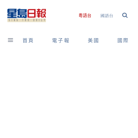
Skip
to
國語台
粵語台
content
首頁
電子報
美國
國際