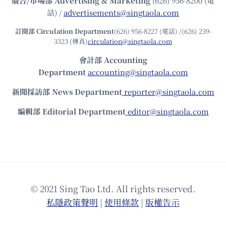
廣告/市場部
Advertising & Marketing
(626) 956-8200 (電
話) /
advertisements@singtaola.com
訂閱部 Circulation Department
(626) 956-8227 (電話) /(626) 239-
3323 (傳真)
circulation@singtaola.com
會計部 Accounting
Department
accounting@singtaola.com
新聞採訪部 News Department
reporter@singtaola.com
編輯部 Editorial Department
editor@singtaola.com
© 2021 Sing Tao Ltd. All rights reserved.
私隱政策聲明
|
使⽤條款
|
版權告⽰