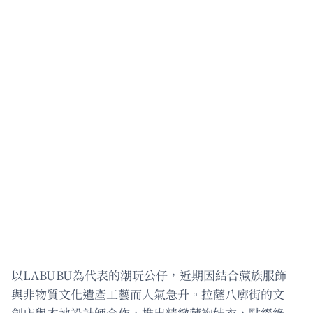
以LABUBU為代表的潮玩公仔，近期因結合藏族服飾
與非物質文化遺產工藝而人氣急升。拉薩八廓街的文
創店與本地設計師合作，推出精緻藏袍娃衣，點綴綠