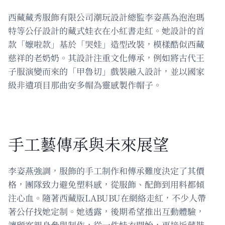
西藏藏秀服飾有限公司潮玩設計總監李姿燕為泡泡瑪
特等公仔設計的藏式娃衣在小紅書走紅。她設計的首
款「嬤啦款」基於「哭娃」造型改裝，模樣酷似西藏
慈祥的老奶奶。其設計注重文化傳承，例如將古代王
子服演變而來的「甲魯切」戲裝融入設計，並以國家
級非遺項目那曲安多帽為靈感製作帽子。
手工藝傳承與未來展望
李姿燕強調，服飾的手工制作和傳承難度決定了其價
格，團隊致力避免塑料感，從服飾、配飾到用料都傾
注心血。隨著西藏版LABUBU在網絡走紅，不少人帶
著公仔找她定制。她透露，後期希望推出互動體驗，
讓顧客親身參與制作，從一件娃衣開始，更接近藏裝