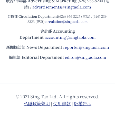
廣告/市場部
Advertising & Marketing
(626) 956-8200 (電
話) /
advertisements@singtaola.com
訂閱部 Circulation Department
(626) 956-8227 (電話) /(626) 239-
3323 (傳真)
circulation@singtaola.com
會計部 Accounting
Department
accounting@singtaola.com
新聞採訪部 News Department
reporter@singtaola.com
編輯部 Editorial Department
editor@singtaola.com
© 2021 Sing Tao Ltd. All rights reserved.
私隱政策聲明
|
使⽤條款
|
版權告⽰