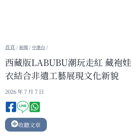
/
新聞
/
中港台
/
西藏版LABUBU潮玩走紅 藏袍娃
衣結合非遺工藝展現文化新貌
2026 年 7 月 7 日
收聽文章