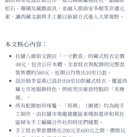
松石、珊瑚及藏戲面具，並融入那曲安多帽等非遺元
素，讓西藏文創與手工藝以新穎方式進入大眾視野。
本文核心內容：
拉薩八廓街文創店「一寸歡喜」的藏式娃衣定價
48元，包含公仔本體、全套娃衣與配飾的完整套
裝售價約580元，近期日均售出10至15套。
設計師李姿燕已設計出8至10款藏式娃衣，覆蓋西
藏七市地服飾特色，例如突出豪放特點的「羌塘
風」。
所有配飾如珍珠鬘、「邦典」（圍裙）均為純手
工制作，由拉薩市堆龍德慶區東嘎街道祥和苑社
區婦女手工編織合作社的阿佳們縫製。
手工娃衣單套價格在200元至600元之間，價格反