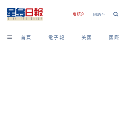
Skip
to
國語台
粵語台
content
首頁
電子報
美國
國際