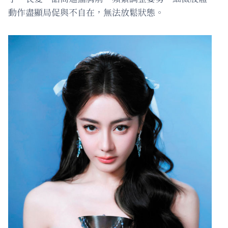
動作盡顯局促與不自在，無法放鬆狀態。