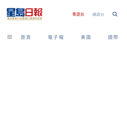
Skip
to
國語台
粵語台
content
首頁
電子報
美國
國際