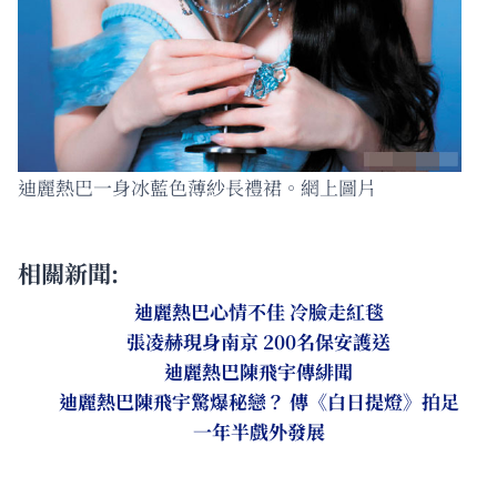
迪麗熱巴一身冰藍色薄紗長禮裙。網上圖片
相關新聞:
迪麗熱巴心情不佳 冷臉走紅毯
張凌赫現身南京 200名保安護送
迪麗熱巴陳飛宇傳緋聞
迪麗熱巴陳飛宇驚爆秘戀？ 傳《白日提燈》拍足
一年半戲外發展