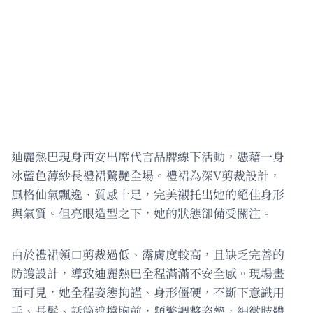
迪麗熱巴現身西安出席代言品牌線下活動，憑藉一身
冰藍色薄紗長禮裙驚艷全場。禮裙為深V剪裁設計，
風格仙氣飄逸、質感十足，完美襯托出她的絕佳身形
與氣質。但亮眼造型之下，她的狀態卻備受關注。
由於禮裙領口剪裁過低、露膚度較高，且缺乏完善的
防護設計，導致迪麗熱巴全程滿滿不安全感。現場畫
面可見，她全程姿態拘謹、身形僵硬，不斷下意識用
手、長髮、話筒遮擋胸前，頻繁調整姿勢，細微肢體