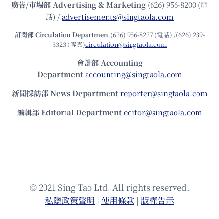
廣告/市場部
Advertising & Marketing
(626) 956-8200 (電
話) /
advertisements@singtaola.com
訂閱部 Circulation Department
(626) 956-8227 (電話) /(626) 239-
3323 (傳真)
circulation@singtaola.com
會計部 Accounting
Department
accounting@singtaola.com
新聞採訪部 News Department
reporter@singtaola.com
編輯部 Editorial Department
editor@singtaola.com
© 2021 Sing Tao Ltd. All rights reserved.
私隱政策聲明
|
使⽤條款
|
版權告⽰