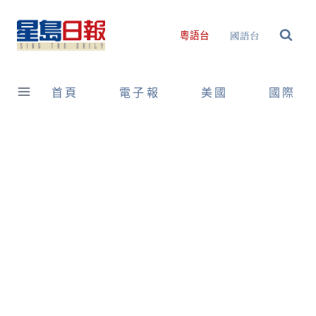
Skip
to
國語台
粵語台
content
首頁
電子報
美國
國際