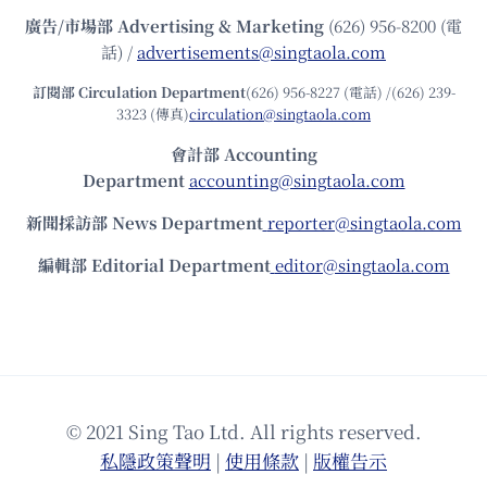
廣告/市場部
Advertising & Marketing
(626) 956-8200 (電
話) /
advertisements@singtaola.com
訂閱部 Circulation Department
(626) 956-8227 (電話) /(626) 239-
3323 (傳真)
circulation@singtaola.com
會計部 Accounting
Department
accounting@singtaola.com
新聞採訪部 News Department
reporter@singtaola.com
編輯部 Editorial Department
editor@singtaola.com
© 2021 Sing Tao Ltd. All rights reserved.
私隱政策聲明
|
使⽤條款
|
版權告⽰