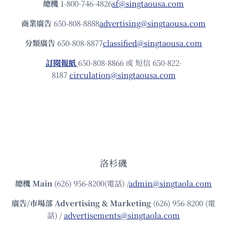
總機
1-800-746-4826
sf@singtaousa.com
商業廣告
650-808-8888
advertising@singtaousa.com
分類廣告
650-808-8877
classified@singtaousa.com
訂閱報紙
650-808-8866 或 短信 650-822-
8187
circulation@singtaousa.com
洛杉磯
總機
Main
(626) 956-8200(電話) /
admin@singtaola.com
廣告/市場部
Advertising & Marketing
(626) 956-8200 (電
話) /
advertisements@singtaola.com