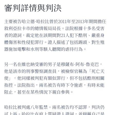
審判詳情與判決
主要被告哈立德·哈拉比曾於2011年至2013年期間擔任
敘利亞拉卡市的總情報局局長。法院根據十多名受害
者的證詞，裁定他在該期間對21人犯下酷刑、嚴重身
體傷害和性侵犯罪行。證人描述了包括踢頭、對生殖
器施加電擊和水刑等駭人聽聞的虐待行為。
另一名在維也納受審的男子是穆薩布·阿布·魯克巴，
他是該市的刑事警察調查員，被檢察官稱為「死亡天
使」，他同樣被判犯有類似罪行，但不包括酷刑相關
指控。法院指出，兩名被告有時下令施虐，有時未能
阻止，甚至在某些情況下親自參與。
哈拉比被判處八年監禁。兩名被告均不認罪，判決仍
可上訴。哈拉比在庭上質疑證人證詞，並辯稱自己是