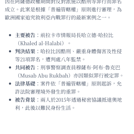
因在阿薩德政權期間對反對派施以酷刑等罪行而罪名
成立。此案是根據「普遍管轄權」原則進行審理，為
歐洲國家追究敘利亞內戰罪行的最新案例之一。
主要被告
：前拉卡市情報局長哈立德·哈拉比
（Khaled al-Halabi）。
判決結果
：哈拉比因酷刑、嚴重身體傷害及性侵
等21項罪名，遭判處八年監禁。
共同被告
：刑事警察調查員穆薩布·阿布·魯克巴
（Musab Abu Rukbah）亦因類似罪行被定罪。
法律基礎
：案件依「普遍管轄權」原則起訴，允
許法院審理境外發生的重罪。
被告背景
：兩人於2015年透過秘密協議抵達奧地
利，此後以難民身份生活。