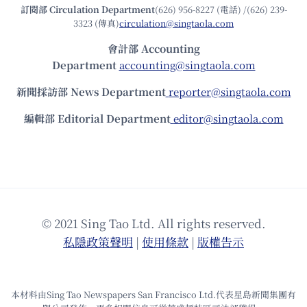
訂閱部 Circulation Department
(626) 956-8227 (電話) /(626) 239-
3323 (傳真)
circulation@singtaola.com
會計部 Accounting
Department
accounting@singtaola.com
新聞採訪部 News Department
reporter@singtaola.com
編輯部 Editorial Department
editor@singtaola.com
© 2021 Sing Tao Ltd. All rights reserved.
私隱政策聲明
|
使⽤條款
|
版權告⽰
本材料由Sing Tao Newspapers San Francisco Ltd.代表星島新聞集團有