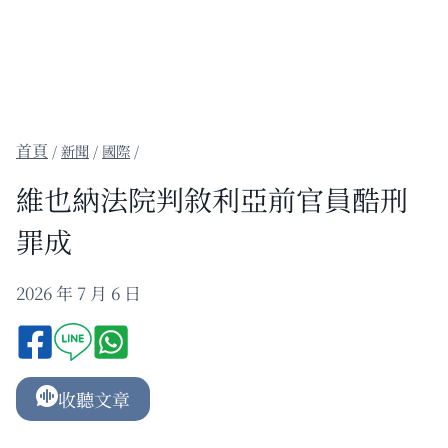
/
新聞
/
國際
/
維也納法院判敘利亞前官員酷刑
罪成
2026 年 7 月 6 日
收聽文章