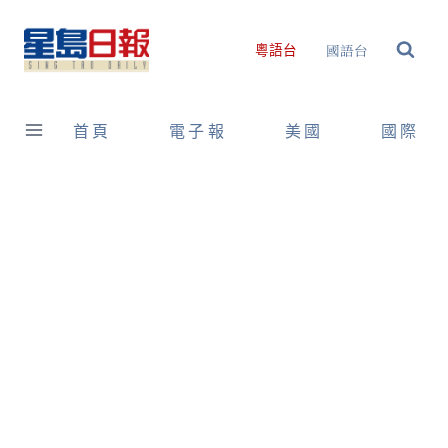
Skip
to
國語台
粵語台
content
首頁
電子報
美國
國際