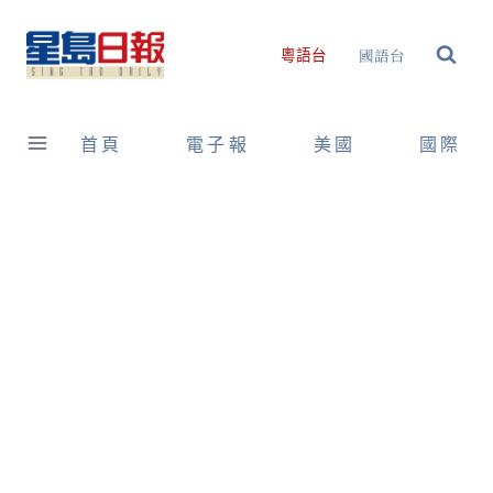
Skip
to
國語台
粵語台
content
首頁
電子報
美國
國際