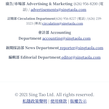
廣告/市場部
Advertising & Marketing
(626) 956-8200 (電
話) /
advertisements@singtaola.com
訂閱部 Circulation Department
(626) 956-8227 (電話) /(626) 239-
3323 (傳真)
circulation@singtaola.com
會計部 Accounting
Department
accounting@singtaola.com
新聞採訪部 News Department
reporter@singtaola.com
編輯部 Editorial Department
editor@singtaola.com
© 2021 Sing Tao Ltd. All rights reserved.
私隱政策聲明
|
使⽤條款
|
版權告⽰