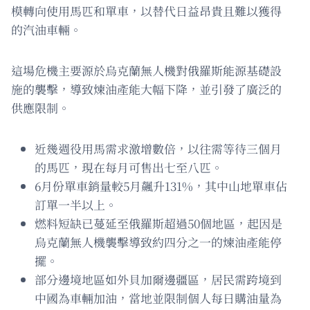
模轉向使用馬匹和單車，以替代日益昂貴且難以獲得
的汽油車輛。
這場危機主要源於烏克蘭無人機對俄羅斯能源基礎設
施的襲擊，導致煉油產能大幅下降，並引發了廣泛的
供應限制。
近幾週役用馬需求激增數倍，以往需等待三個月
的馬匹，現在每月可售出七至八匹。
6月份單車銷量較5月飆升131%，其中山地單車佔
訂單一半以上。
燃料短缺已蔓延至俄羅斯超過50個地區，起因是
烏克蘭無人機襲擊導致約四分之一的煉油產能停
擺。
部分邊境地區如外貝加爾邊疆區，居民需跨境到
中國為車輛加油，當地並限制個人每日購油量為