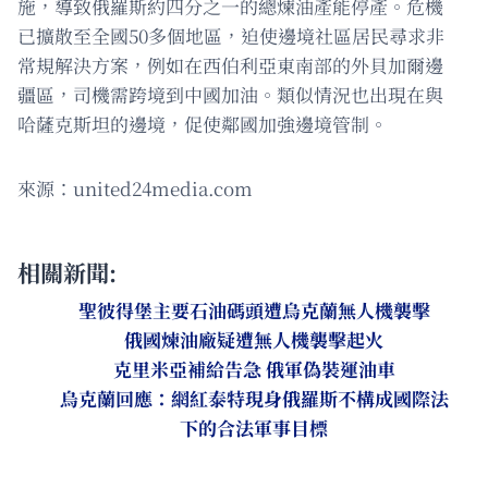
施，導致俄羅斯約四分之一的總煉油產能停產。危機
已擴散至全國50多個地區，迫使邊境社區居民尋求非
常規解決方案，例如在西伯利亞東南部的外貝加爾邊
疆區，司機需跨境到中國加油。類似情況也出現在與
哈薩克斯坦的邊境，促使鄰國加強邊境管制。
來源：united24media.com
相關新聞:
聖彼得堡主要石油碼頭遭烏克蘭無人機襲擊
俄國煉油廠疑遭無人機襲擊起火
克里米亞補給告急 俄軍偽裝運油車
烏克蘭回應：網紅泰特現身俄羅斯不構成國際法
下的合法軍事目標