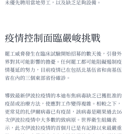
未優先聘用當地勞工，以及缺乏足夠設備。
疫情控制面臨嚴峻挑戰
罷工威脅發生在臨床試驗開始招募的數天後，引發外
界對其可能影響的擔憂。任何罷工都可能阻礙遏制疫
情蔓延的努力，目前疫情已在包括北基伍省和南基伍
省在內的三個東部省份確診。
導致最新伊波拉疫情的本迪布焦病毒缺乏已獲批准的
疫苗或治療方法，使應對工作變得複雜。相較之下，
更常見的扎伊爾病毒已有疫苗，該病毒是剛果過去16
次伊波拉疫情中大多數的致病原。世界衛生組織表
示，此次伊波拉疫情的首個月已是有記錄以來最嚴重