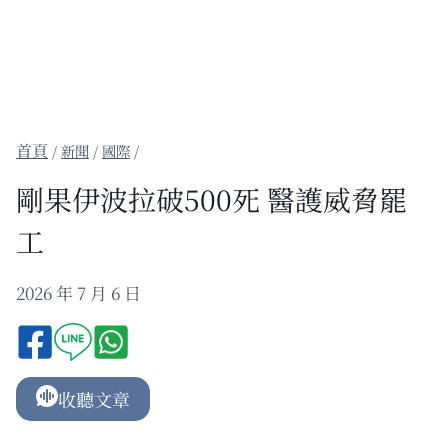
/
新聞
/
國際
/
剛果伊波拉破500死 醫護威脅罷
工
2026 年 7 月 6 日
收聽文章