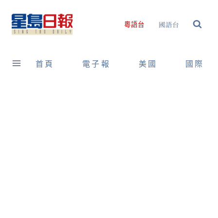
Skip
to
國語台
粵語台
content
首頁
電子報
美國
國際