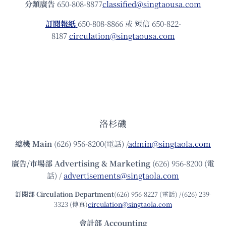
分類廣告
650-808-8877
classified@singtaousa.com
訂閱報紙
650-808-8866 或 短信 650-822-
8187
circulation@singtaousa.com
洛杉磯
總機
Main
(626) 956-8200(電話) /
admin@singtaola.com
廣告/市場部
Advertising & Marketing
(626) 956-8200 (電
話) /
advertisements@singtaola.com
訂閱部 Circulation Department
(626) 956-8227 (電話) /(626) 239-
3323 (傳真)
circulation@singtaola.com
會計部 Accounting