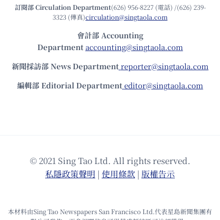
訂閱部 Circulation Department
(626) 956-8227 (電話) /(626) 239-
3323 (傳真)
circulation@singtaola.com
會計部 Accounting
Department
accounting@singtaola.com
新聞採訪部 News Department
reporter@singtaola.com
編輯部 Editorial Department
editor@singtaola.com
© 2021 Sing Tao Ltd. All rights reserved.
私隱政策聲明
|
使⽤條款
|
版權告⽰
本材料由Sing Tao Newspapers San Francisco Ltd.代表星島新聞集團有