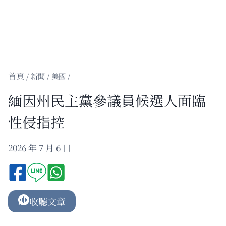
/
新聞
/
美國
/
緬因州民主黨參議員候選人面臨
性侵指控
2026 年 7 月 6 日
收聽文章