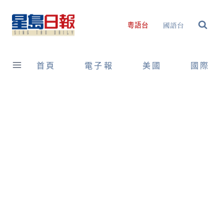
Skip
to
國語台
粵語台
content
首頁
電子報
美國
國際