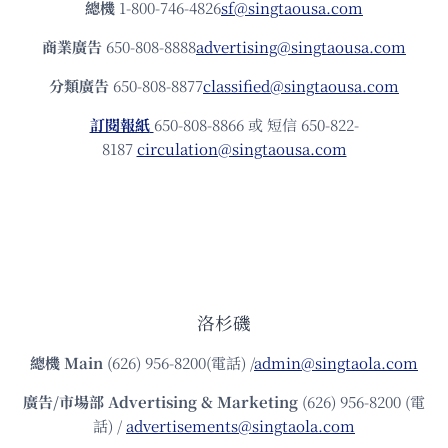
總機
1-800-746-4826
sf@singtaousa.com
商業廣告
650-808-8888
advertising@singtaousa.com
分類廣告
650-808-8877
classified@singtaousa.com
訂閱報紙
650-808-8866 或 短信 650-822-
8187
circulation@singtaousa.com
洛杉磯
總機
Main
(626) 956-8200(電話) /
admin@singtaola.com
廣告/市場部
Advertising & Marketing
(626) 956-8200 (電
話) /
advertisements@singtaola.com