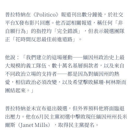
普拉特納在《Politico》報道刊出數分鐘後，於社交
平台X發布影片回應。他否認相關報道，稱任何「非
自願行為」的指控均「完全錯誤」，但表示競選團隊
正「花時間反思最佳前進道路」。
他說：「我們建立的這場運動——緬因州政治史上最
大規模的義工隊伍、數十萬名基層捐款者，以及來自
不同政治立場的支持者——都是因為對緬因州的熱
愛，相信政治必須改變，以及希望擊敗蘇珊·柯林斯而
團結起來。」
普拉特納並未宣布退出競選，但外界預料他將面臨退
出壓力。他在6月民主黨初選中擊敗現任緬因州州長米
爾斯（Janet Mills），取得民主黨提名。