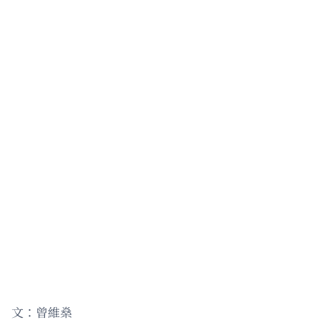
文：曾維燊