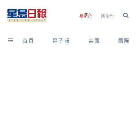
Skip
to
國語台
粵語台
content
首頁
電子報
美國
國際