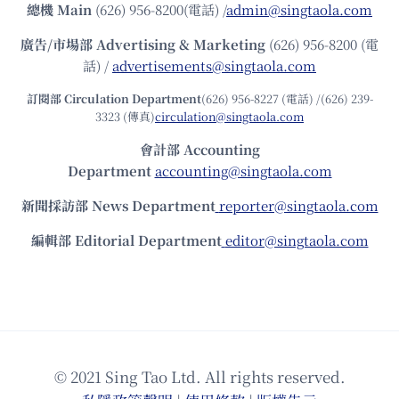
總機
Main
(626) 956-8200(電話) /
admin@singtaola.com
廣告/市場部
Advertising & Marketing
(626) 956-8200 (電
話) /
advertisements@singtaola.com
訂閱部 Circulation Department
(626) 956-8227 (電話) /(626) 239-
3323 (傳真)
circulation@singtaola.com
會計部 Accounting
Department
accounting@singtaola.com
新聞採訪部 News Department
reporter@singtaola.com
編輯部 Editorial Department
editor@singtaola.com
© 2021 Sing Tao Ltd. All rights reserved.