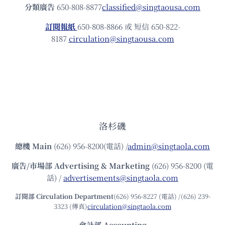
分類廣告
650-808-8877
classified@singtaousa.com
訂閱報紙
650-808-8866 或 短信 650-822-
8187
circulation@singtaousa.com
洛杉磯
總機
Main
(626) 956-8200(電話) /
admin@singtaola.com
廣告/市場部
Advertising & Marketing
(626) 956-8200 (電
話) /
advertisements@singtaola.com
訂閱部 Circulation Department
(626) 956-8227 (電話) /(626) 239-
3323 (傳真)
circulation@singtaola.com
會計部 Accounting