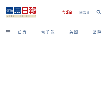
Skip
to
國語台
粵語台
content
首頁
電子報
美國
國際