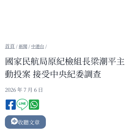
/
新聞
/
中港台
/
國家民航局原紀檢組長梁潮平主
動投案 接受中央紀委調查
2026 年 7 月 6 日
收聽文章