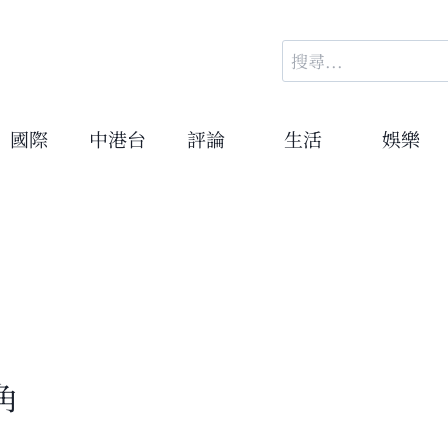
搜
尋
關
鍵
國際
中港台
評論
生活
娛樂
字:
角