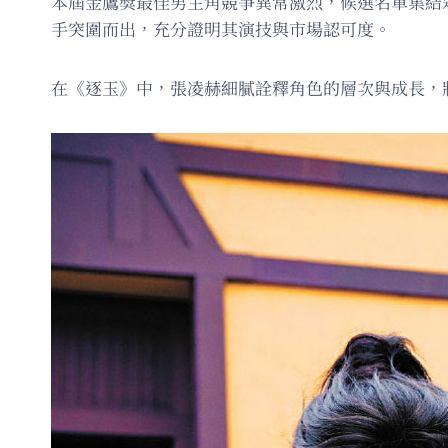
本屆金鷹獎最佳男主角競爭異常激烈，候選名單集結
手突圍而出，充分證明其演技與市場認可度。
在《逐玉》中，張凌赫細膩詮釋角色的層次與成長，