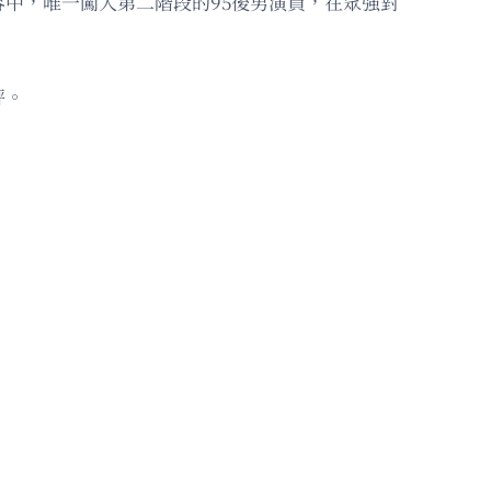
中，唯一闖入第二階段的95後男演員，在眾強對
評。