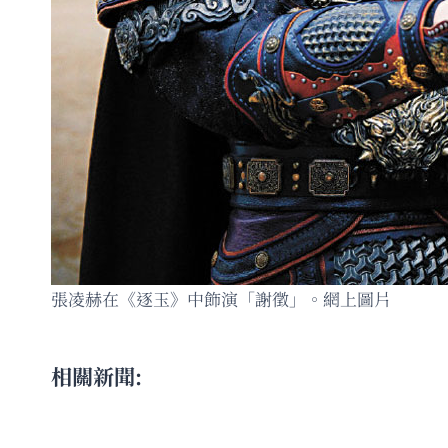
張凌赫在《逐玉》中飾演「謝徵」。網上圖片
相關新聞: