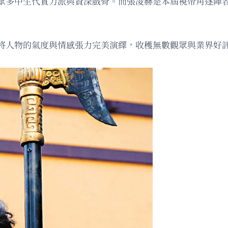
眾多中生代實力派與資深戲骨。而張凌赫是本屆視帝角逐陣容
將人物的氣度與情感張力完美演繹，收穫無數觀眾與業界好