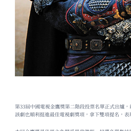
第33屆中國電視金鷹獎第二階段投票名單正式出爐
該劇也順利挺進最佳電視劇獎項，拿下雙項提名，表