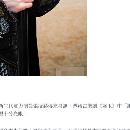
，新生代實力演員張凌赫傳來喜訊，憑藉古裝劇《逐玉》中「
現十分亮眼。