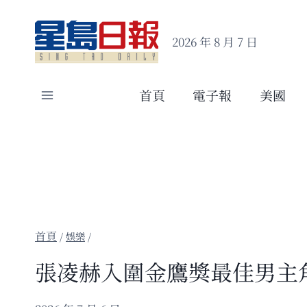
Skip
to
2026 年 8 月 7 日
content
首頁
電子報
美國
/
娛樂
/
張凌赫入圍金鷹獎最佳男主