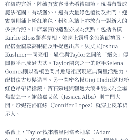
在紐約完婚，陸續有賓客曝光婚禮細節，現場布置成
魔法花園，有城堡外，還有大量綠色植物及拱門，迎
賓處則鋪上粉紅地毯，粉紅色牆上亦放有一對新人的
多張合照。出席嘉賓的造型亦成為焦點，包括名模
Karlie Kloss驚喜亮相，她穿上露肩金色緞面禮服，
配搭金屬感高跟鞋及手提包出席，與丈夫Joshua
Kushner一同亮相，過往與Taylor之間的「絕交」傳
聞似乎已成過去式。Taylor閨密之一的歌手Selena
Gomez則以香檳色閃片魚尾裙展現經典荷里活魅力，
配搭復古短髮造型。另一閨密名模Gigi Hadid就以粉
紅色吊帶裙搶鏡，寶石頸鏈與飄逸大浪曲髮成為全場
焦點之一。謝茜嘉艾芭（Jessica Alba）則中門大
開，珍妮花洛庇絲（Jennifer Lopez）就穿上皮革裙
示人。
婚禮上，Taylor找來諧星阿當桑迪拿（Adam