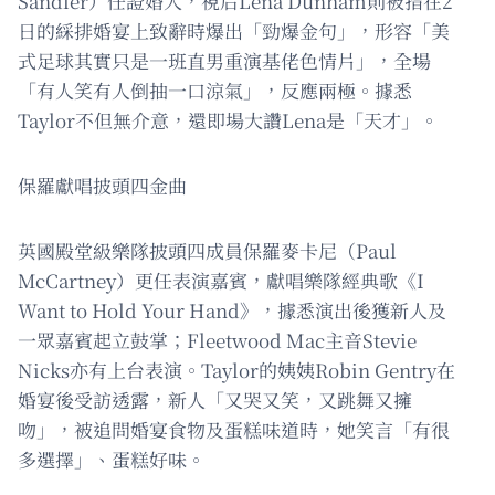
Sandler）任證婚人，視后Lena Dunham則被指在2
日的綵排婚宴上致辭時爆出「勁爆金句」，形容「美
式足球其實只是一班直男重演基佬色情片」，全場
「有人笑有人倒抽一口涼氣」，反應兩極。據悉
Taylor不但無介意，還即場大讚Lena是「天才」。
保羅獻唱披頭四金曲
英國殿堂級樂隊披頭四成員保羅麥卡尼（Paul
McCartney）更任表演嘉賓，獻唱樂隊經典歌《I
Want to Hold Your Hand》，據悉演出後獲新人及
一眾嘉賓起立鼓掌；Fleetwood Mac主音Stevie
Nicks亦有上台表演。Taylor的姨姨Robin Gentry在
婚宴後受訪透露，新人「又哭又笑，又跳舞又擁
吻」，被追問婚宴食物及蛋糕味道時，她笑言「有很
多選擇」、蛋糕好味。