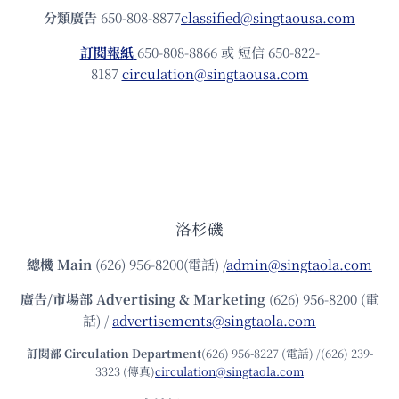
分類廣告
650-808-8877
classified@singtaousa.com
訂閱報紙
650-808-8866 或 短信 650-822-
8187
circulation@singtaousa.com
洛杉磯
總機
Main
(626) 956-8200(電話) /
admin@singtaola.com
廣告/市場部
Advertising & Marketing
(626) 956-8200 (電
話) /
advertisements@singtaola.com
訂閱部 Circulation Department
(626) 956-8227 (電話) /(626) 239-
3323 (傳真)
circulation@singtaola.com