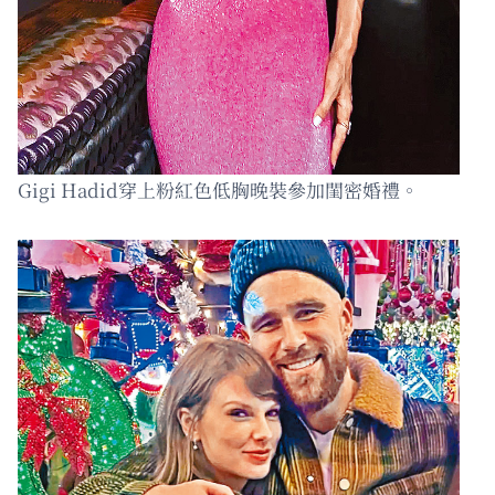
Gigi Hadid穿上粉紅色低胸晚裝參加閨密婚禮。