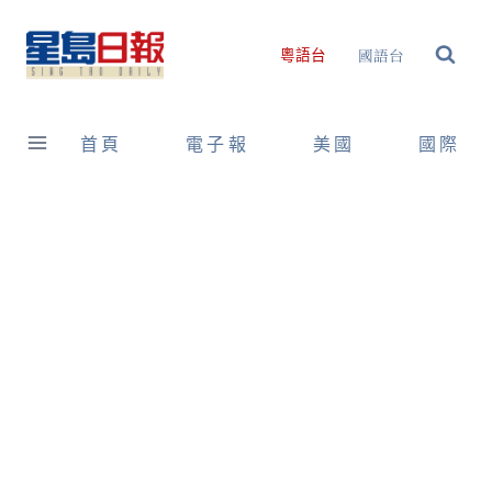
Skip
to
國語台
粵語台
content
首頁
電子報
美國
國際