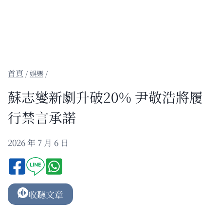
/
娛樂
/
蘇志燮新劇升破20% 尹敬浩將履
行禁言承諾
2026 年 7 月 6 日
收聽文章