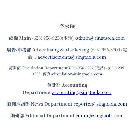
洛杉磯
總機
Main
(626) 956-8200(電話) /
admin@singtaola.com
廣告/市場部
Advertising & Marketing
(626) 956-8200 (電
話) /
advertisements@singtaola.com
訂閱部 Circulation Department
(626) 956-8227 (電話) /(626) 239-
3323 (傳真)
circulation@singtaola.com
會計部 Accounting
Department
accounting@singtaola.com
新聞採訪部 News Department
reporter@singtaola.com
編輯部 Editorial Department
editor@singtaola.com