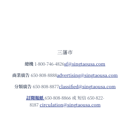
三藩市
總機
1-800-746-4826
sf@singtaousa.com
商業廣告
650-808-8888
advertising@singtaousa.com
分類廣告
650-808-8877
classified@singtaousa.com
訂閱報紙
650-808-8866 或 短信 650-822-
8187
circulation@singtaousa.com