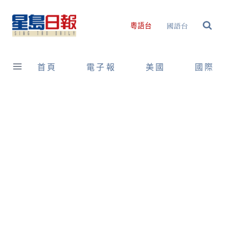
Skip
to
國語台
粵語台
content
首頁
電子報
美國
國際