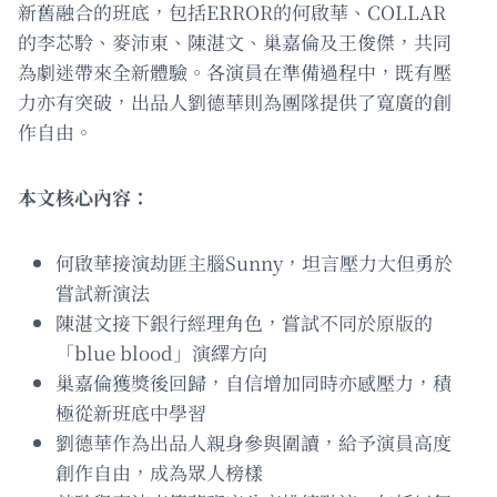
新舊融合的班底，包括ERROR的何啟華、COLLAR
的李芯駖、麥沛東、陳湛文、巢嘉倫及王俊傑，共同
為劇迷帶來全新體驗。各演員在準備過程中，既有壓
力亦有突破，出品人劉德華則為團隊提供了寬廣的創
作自由。
本文核心內容：
何啟華接演劫匪主腦Sunny，坦言壓力大但勇於
嘗試新演法
陳湛文接下銀行經理角色，嘗試不同於原版的
「blue blood」演繹方向
巢嘉倫獲獎後回歸，自信增加同時亦感壓力，積
極從新班底中學習
劉德華作為出品人親身參與圍讀，給予演員高度
創作自由，成為眾人榜樣