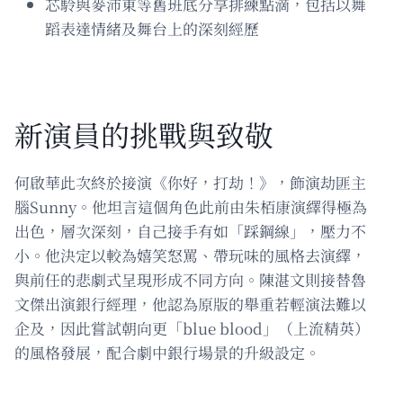
芯駖與麥沛東等舊班底分享排練點滴，包括以舞
蹈表達情緒及舞台上的深刻經歷
新演員的挑戰與致敬
何啟華此次終於接演《你好，打劫！》，飾演劫匪主
腦Sunny。他坦言這個角色此前由朱栢康演繹得極為
出色，層次深刻，自己接手有如「踩鋼線」，壓力不
小。他決定以較為嬉笑怒罵、帶玩味的風格去演繹，
與前任的悲劇式呈現形成不同方向。陳湛文則接替魯
文傑出演銀行經理，他認為原版的舉重若輕演法難以
企及，因此嘗試朝向更「blue blood」（上流精英）
的風格發展，配合劇中銀行場景的升級設定。