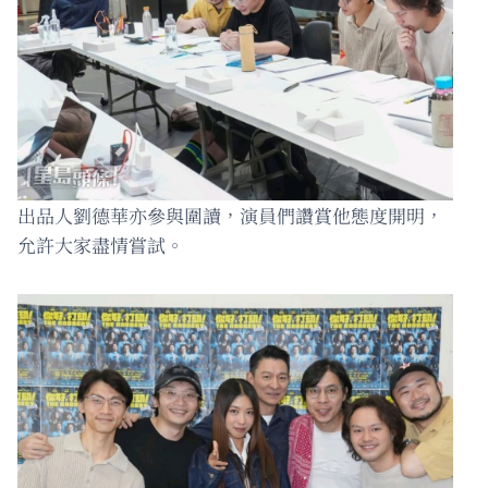
出品人劉德華亦參與圍讀，演員們讚賞他態度開明，
允許大家盡情嘗試。