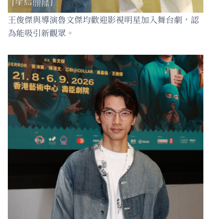
王俊傑與導演魯文傑均歡迎影視明星加入舞台劇，認
為能吸引新觀眾。