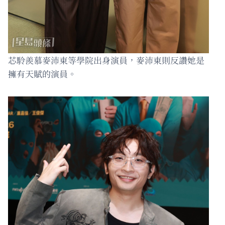
芯駖羨慕麥沛東等學院出身演員，麥沛東則反讚她是
擁有天賦的演員。