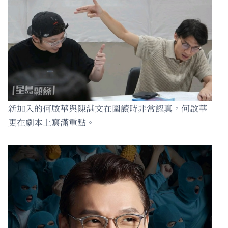
新加入的何啟華與陳湛文在圍讀時非常認真，何啟華
更在劇本上寫滿重點。