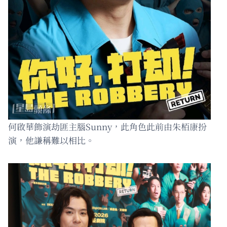
何啟華飾演劫匪主腦Sunny，此角色此前由朱栢康扮
演，他謙稱難以相比。