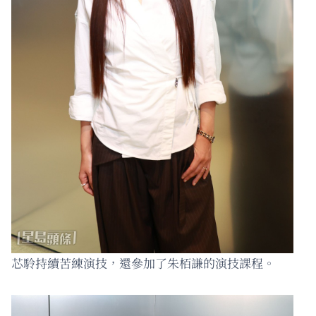
芯駖持續苦練演技，還參加了朱栢謙的演技課程。