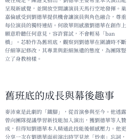
呈現新感覺，並開放空間讓演員天馬行空地發揮。巢
嘉倫感受到劉德華提供機會讓演員與角色融合，尊重
每位演員的獨特連結。何啟華則感激劉德華在創作上
願意聆聽任何意見，容許嘗試，不會輕易「ban
橋」。芯駖作為舊班底，觀察到劉德華在圍讀時不斷
仔細筆記修改，其專業與鉅細無遺的態度，為團隊豎
立了身教榜樣。
舊班底的成長與幕後趣事
麥沛東是此劇的「鐵腳」，從首演參與至今。他透露
曾向團隊提議學習新技能加入演出，獲劉德華等人贊
成，但得知劉德華本人精通此技能後頓感壓力。他更
分享一次在劉德華面前演出時罕見地「炒車」忘詞，