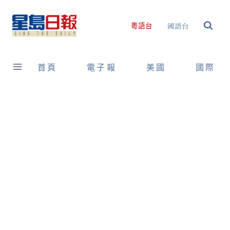
Skip
to
國語台
粵語台
content
首頁
電子報
美國
國際