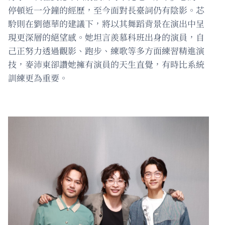
停頓近一分鐘的經歷，至今面對長臺詞仍有陰影。芯
駖則在劉德華的建議下，將以其舞蹈背景在演出中呈
現更深層的絕望感。她坦言羨慕科班出身的演員，自
己正努力透過觀影、跑步、練歌等多方面練習精進演
技，麥沛東卻讚她擁有演員的天生直覺，有時比系統
訓練更為重要。