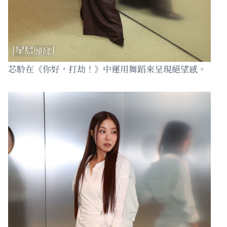
芯駖在《你好，打劫！》中運用舞蹈來呈現絕望感。