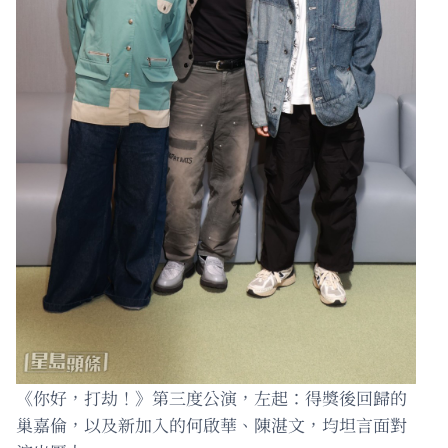
《你好，打劫！》第三度公演，左起：得獎後回歸的
巢嘉倫，以及新加入的何啟華、陳湛文，均坦言面對