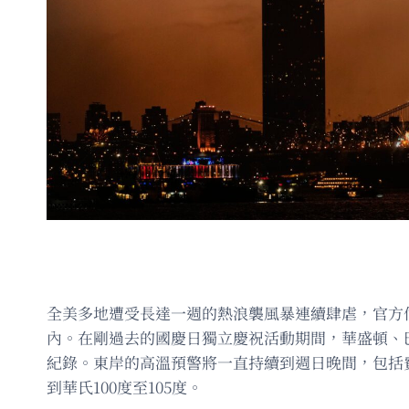
全美多地遭受長達一週的熱浪襲風暴連續肆虐，官方估
內。在剛過去的國慶日獨立慶祝活動期間，華盛頓、
紀錄。東岸的高溫預警將一直持續到週日晚間，包括
到華氏100度至105度。