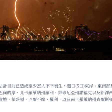
計目前已造成至少25人不幸喪生，週日(5日)東岸、東南部
巴爾的摩、北卡羅萊納州羅利、維珍尼亞州諾福克以及新澤西
費城、華盛頓、巴爾不摩、羅利，以及南卡羅萊納州查爾斯