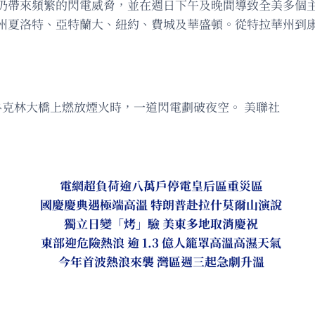
仍帶來頻繁的閃電威脅，並在週日下午及晚間導致全美多個
州夏洛特、亞特蘭大、紐約、費城及華盛頓。從特拉華州到康涅
魯克林大橋上燃放煙火時，一道閃電劃破夜空。 美聯社
電網超負荷逾八萬戶停電皇后區重災區
國慶慶典遇極端高溫 特朗普赴拉什莫爾山演說
獨立日變「烤」驗 美東多地取消慶祝
東部迎危險熱浪 逾 1.3 億人籠罩高溫高濕天氣
今年首波熱浪來襲 灣區週三起急劇升溫