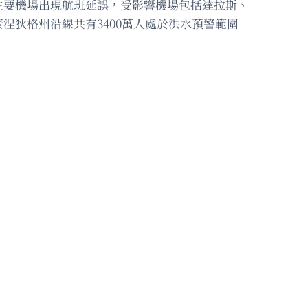
主要機場出現航班延誤，受影響機場包括達拉斯、
狄格州沿線共有3400萬人處於洪水預警範圍