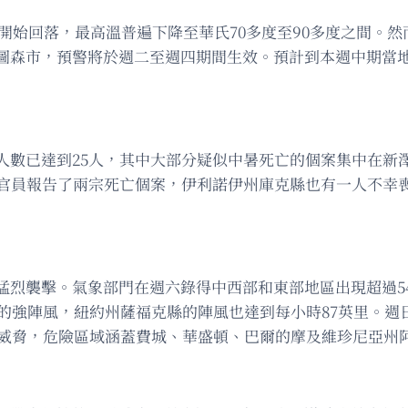
開始回落，最高溫普遍下降至華氏70多度至90多度之間。
圖森市，預警將於週二至週四期間生效。預計到本週中期當
人數已達到25人，其中大部分疑似中暑死亡的個案集中在新
茲縣官員報告了兩宗死亡個案，伊利諾伊州庫克縣也有一人不幸
猛烈襲擊。氣象部門在週六錄得中西部和東部地區出現超過5
里的強陣風，紐約州薩福克縣的陣風也達到每小時87英里。
暴威脅，危險區域涵蓋費城、華盛頓、巴爾的摩及維珍尼亞州