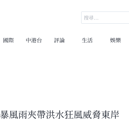
搜
尋
關
鍵
國際
中港台
評論
生活
娛樂
字:
 暴風雨夾帶洪水狂風威脅東岸