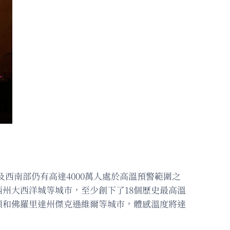
及西南部仍有高達4000萬人處於高溫預警範圍之
州大西洋城等城市，至少創下了18個歷史最高溫
頓和佛羅里達州傑克遜維爾等城市，體感溫度將達