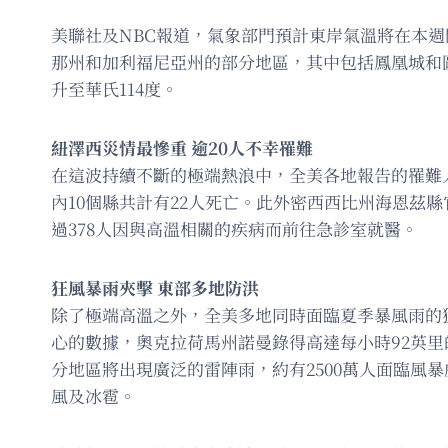
美聯社及NBC報道，氣象部門預計東岸氣溫將在本週
那州和加利福尼亞州的部分地區，其中包括鳳凰城和
升至華氏114度。
紐澤西災情最慘重 逾20人不幸罹難
在這波持續不斷的極端熱浪中，全美各地報告的罹難
內10個縣共計有22人死亡。此外密西西比州海恩
過378人因與高溫相關的疾病而前往急診室就醫。
狂風暴雨夾擊 東部多地防洪
除了極端高溫之外，全美多地同時面臨夏季暴風雨的
心的數據，奧克拉荷馬州諾曼錄得高達每小時92英
分地區將出現廣泛的雷陣雨，約有2500萬人面臨風
風及冰雹。