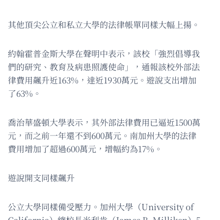
其他頂尖公立和私立大學的法律帳單同樣大幅上揚。
約翰霍普金斯大學在聲明中表示，該校「強烈倡導我
們的研究、教育及病患照護使命」，通報該校外部法
律費用飆升近163%，達近1930萬元。遊說支出增加
了63%。
喬治華盛頓大學表示，其外部法律費用已逼近1500萬
元，而之前一年還不到600萬元。南加州大學的法律
費用增加了超過600萬元，增幅約為17%。
遊說開支同樣飆升
公立大學同樣備受壓力。加州大學（University of
California）總校長米利肯（James B. Milliken）5