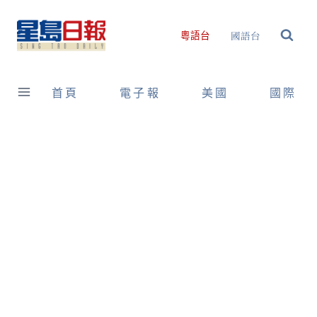
Skip
to
國語台
粵語台
content
首頁
電子報
美國
國際