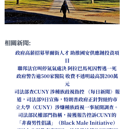
相關新聞:
政府高薪招募華爾街人才 助推國安供應鏈投資項
目
聯邦法官叫停氮氣處決 阿拉巴馬死囚暫逃一死
政府警告逾500家醫院 收費不透明最高罰200萬
元
司法部查CUNY 涉種族歧視指控 《每日新聞》報
道，司法部9日宣佈，特朗普政府正針對紐約市
立大學（CUNY）涉嫌種族歧視一事展開調查。
司法部民權部門指稱，接獲報告控訴CUNY的
「非裔男性倡議」（Black Male Initiative）