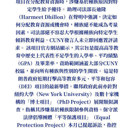
項目在分配教育資源時，涉嫌基於種族原因對特
定學生給予優待。 助理司法部長迪隆
（Harmeet Dhillon）在聲明中強調，決定如
何分配教育資源或機會時，種族絕不能成為考量
因素，司法部絕不容忍大學根據種族向特定學生
傾斜教育利益。CUNY發言人未立即回應置評請
求。 該項目官方網站顯示，其宗旨是提高高等教
育中歷史上代表性不足學生的入學率、平均績點
（GPA）及畢業率，資助範圍涵蓋大部分CUNY
校區，並向所有種族與性別的學生開放。 這是特
朗普政府近期打擊高等教育多元、平等和包容
（DEI）項目的最新舉措。聯邦政府此前亦針對
紐約大學（New York University）及數十家機
構的「博士項目」（PhD Project）展開類似調
查，指稱其涉嫌基於種族限制參與資格。保守派
法律倡導團體「平等保護項目」（Equal
Protection Project）本月已提起訴訟，指控