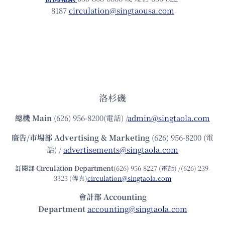
8187
circulation@singtaousa.com
洛杉磯
總機
Main
(626) 956-8200(電話) /
admin@singtaola.com
廣告/市場部
Advertising & Marketing
(626) 956-8200 (電
話) /
advertisements@singtaola.com
訂閱部 Circulation Department
(626) 956-8227 (電話) /(626) 239-
3323 (傳真)
circulation@singtaola.com
會計部 Accounting
Department
accounting@singtaola.com