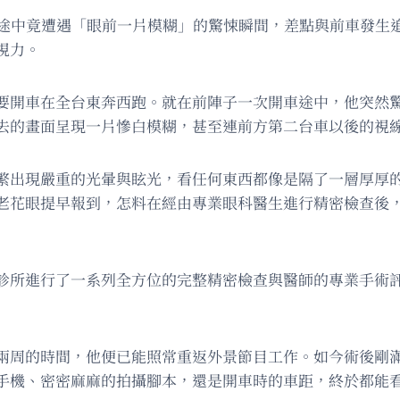
波途中竟遭遇「眼前一片模糊」的驚悚瞬間，差點與前車發生
視力。
要開車在全台東奔西跑。就在前陣子一次開車途中，他突然
去的畫面呈現一片慘白模糊，甚至連前方第二台車以後的視
繁出現嚴重的光暈與眩光，看任何東西都像是隔了一層厚厚
老花眼提早報到，怎料在經由專業眼科醫生進行精密檢查後
診所進行了一系列全方位的完整精密檢查與醫師的專業手術
兩周的時間，他便已能照常重返外景節目工作。如今術後剛
手機、密密麻麻的拍攝腳本，還是開車時的車距，終於都能