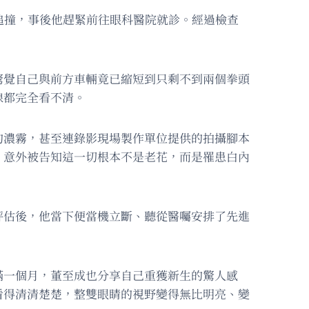
追撞，事後他趕緊前往眼科醫院就診。經過檢查
驚覺自己與前方車輛竟已縮短到只剩不到兩個拳頭
線都完全看不清。
的濃霧，甚至連錄影現場製作單位提供的拍攝腳本
，意外被告知這一切根本不是老花，而是罹患白內
評估後，他當下便當機立斷、聽從醫囑安排了先進
滿一個月，董至成也分享自己重獲新生的驚人感
看得清清楚楚，整雙眼睛的視野變得無比明亮、變