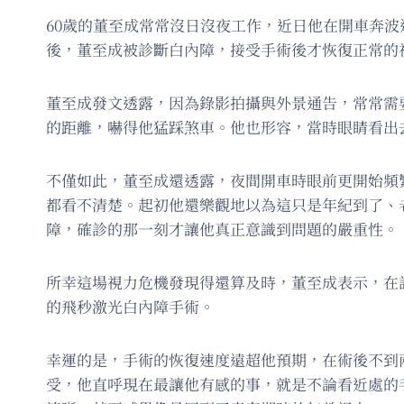
60歲的董至成常常沒日沒夜工作，近日他在開車奔
後，董至成被診斷白內障，接受手術後才恢復正常的
董至成發文透露，因為錄影拍攝與外景通告，常常需
的距離，嚇得他猛踩煞車。他也形容，當時眼睛看出
不僅如此，董至成還透露，夜間開車時眼前更開始頻
都看不清楚。起初他還樂觀地以為這只是年紀到了、
障，確診的那一刻才讓他真正意識到問題的嚴重性。
所幸這場視力危機發現得還算及時，董至成表示，在
的飛秒激光白內障手術。
幸運的是，手術的恢復速度遠超他預期，在術後不到
受，他直呼現在最讓他有感的事，就是不論看近處的