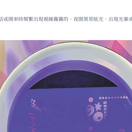
活或開車時頻繁出現視線霧霧的、夜間異常眩光、出現光暈