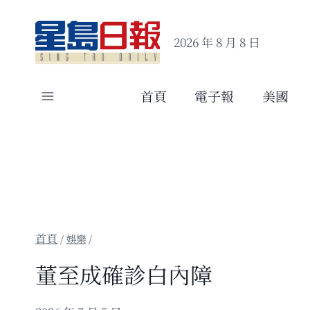
Skip
to
2026 年 8 月 8 日
content
首頁
電子報
美國
/
娛樂
/
董至成確診白內障