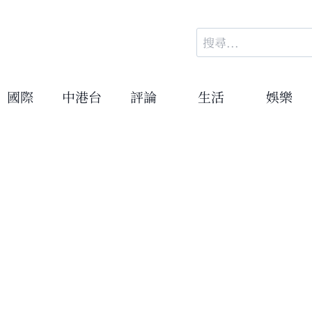
搜
尋
關
鍵
國際
中港台
評論
生活
娛樂
字: