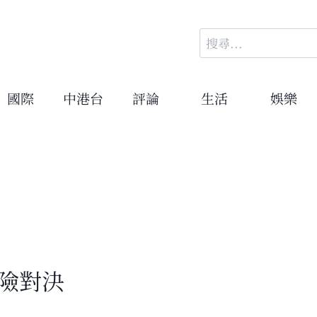
搜
尋
關
鍵
國際
中港台
評論
生活
娛樂
字:
險對決