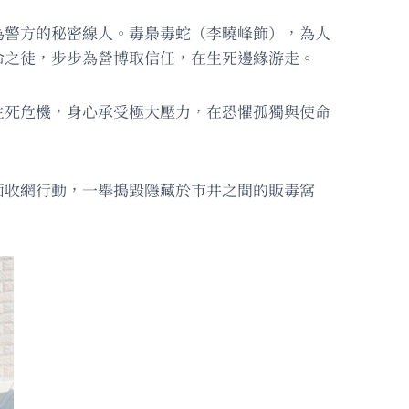
為警方的秘密線人。毒梟毒蛇（李曉峰飾），為人
命之徒，步步為營博取信任，在生死邊緣游走。
生死危機，身心承受極大壓力，在恐懼孤獨與使命
面收網行動，一舉搗毀隱藏於市井之間的販毒窩