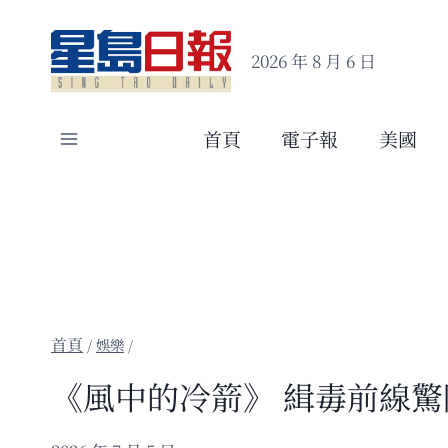
Skip
to
2026 年 8 月 6 日
content
首頁
電子報
美國
/
娛樂
/
《風中的冷箭》 緝毒前線驚