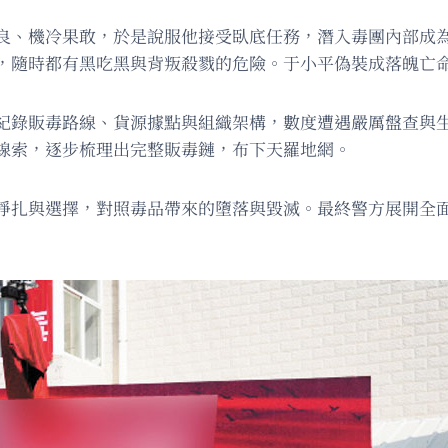
良、機冷果敢，於是說服他接受臥底任務，潛入毒團內部成
，隨時都有黑吃黑與背叛殺戮的危險。于小平偽裝成落魄亡
紀錄販毒路線、貨源據點與組織架構，數度遭遇嚴厲盤查與
線索，逐步梳理出完整販毒鏈，布下天羅地網。
掙扎與選擇，對照毒品帶來的墮落與毀滅。最終警方展開全