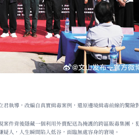
立君執導，改編自真實緝毒案例，還原邊境緝毒前線的驚險
現案件背後隱藏一個利用外賣配送為掩護的跨區販毒集團，
嫌疑人，人生瞬間陷入低谷，面臨無處容身的窘境。