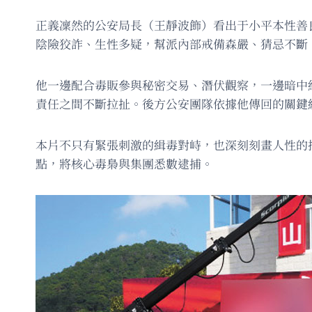
正義凜然的公安局長（王靜波飾）看出于小平本性善
陰險狡詐、生性多疑，幫派內部戒備森嚴、猜忌不斷
他一邊配合毒販參與秘密交易、潛伏觀察，一邊暗中
責任之間不斷拉扯。後方公安團隊依據他傳回的關鍵
本片不只有緊張刺激的緝毒對峙，也深刻刻畫人性的
點，將核心毒梟與集團悉數逮捕。