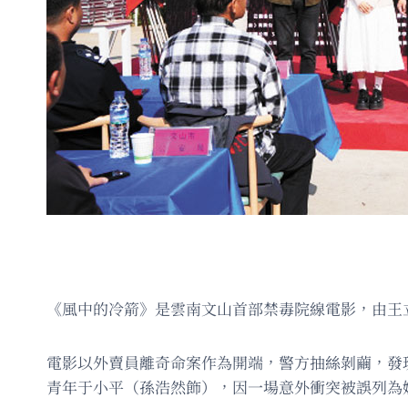
《風中的冷箭》是雲南文山首部禁毒院線電影，由王
電影以外賣員離奇命案作為開端，警方抽絲剝繭，發
青年于小平（孫浩然飾），因一場意外衝突被誤列為