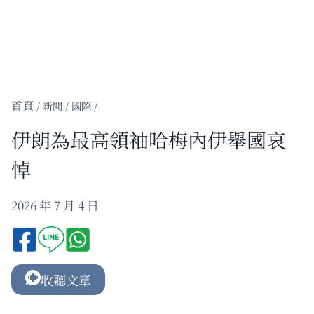
/
新聞
/
國際
/
伊朗為最高領袖哈梅內伊舉國哀
悼
2026 年 7 月 4 日
收聽文章