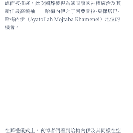
虐而被推遲。此次國葬被視為鞏固該國神權統治及其
新任最高領袖——哈梅內伊之子阿亞圖拉·莫傑塔巴·
哈梅內伊（Ayatollah Mojtaba Khamenei）地位的
機會。
在葬禮儀式上，哀悼者們看到哈梅內伊及其同樣在空