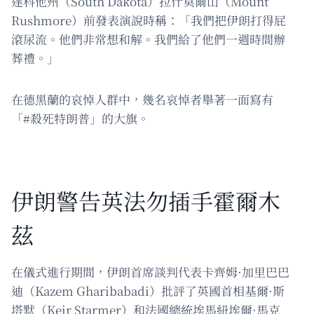
達科他州（South Dakota）拉什莫爾山（Mount
Rushmore）前發表演說時稱：「我們把伊朗打得屁
滾尿流。他們非常想和解。我們給了他們一週時間辦
葬禮。」
在德黑蘭的哀悼人群中，幾名哀悼者舉著一面寫有
「#殺死特朗普」的大旗。
伊朗警告英法勿插手霍爾木
茲
在儀式進行期間，伊朗首席談判代表卡齊姆·加里巴巴
迪（Kazem Gharibabadi）批評了英國首相基爾·斯
塔默（Keir Starmer）和法國總統埃馬紐埃爾·馬克