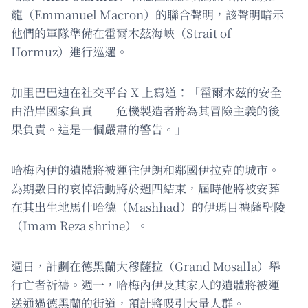
龍（Emmanuel Macron）的聯合聲明，該聲明暗示
他們的軍隊準備在霍爾木茲海峽（Strait of
Hormuz）進行巡邏。
加里巴巴迪在社交平台 X 上寫道：「霍爾木茲的安全
由沿岸國家負責——危機製造者將為其冒險主義的後
果負責。這是一個嚴肅的警告。」
哈梅內伊的遺體將被運往伊朗和鄰國伊拉克的城市。
為期數日的哀悼活動將於週四結束，屆時他將被安葬
在其出生地馬什哈德（Mashhad）的伊瑪目禮薩聖陵
（Imam Reza shrine）。
週日，計劃在德黑蘭大穆薩拉（Grand Mosalla）舉
行亡者祈禱。週一，哈梅內伊及其家人的遺體將被運
送通過德黑蘭的街道，預計將吸引大量人群。