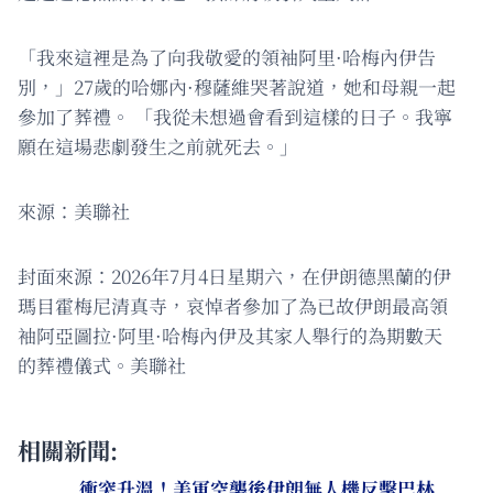
「我來這裡是為了向我敬愛的領袖阿里·哈梅內伊告
別，」27歲的哈娜內·穆薩維哭著說道，她和母親一起
參加了葬禮。 「我從未想過會看到這樣的日子。我寧
願在這場悲劇發生之前就死去。」
來源：美聯社
封面來源：2026年7月4日星期六，在伊朗德黑蘭的伊
瑪目霍梅尼清真寺，哀悼者參加了為已故伊朗最高領
袖阿亞圖拉·阿里·哈梅內伊及其家人舉行的為期數天
的葬禮儀式。美聯社
相關新聞:
衝突升溫！美軍空襲後伊朗無人機反擊巴林