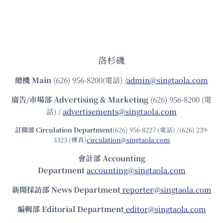
洛杉磯
總機
Main
(626) 956-8200(電話) /
admin@singtaola.com
廣告/市場部
Advertising & Marketing
(626) 956-8200 (電
話) /
advertisements@singtaola.com
訂閱部 Circulation Department
(626) 956-8227 (電話) /(626) 239-
3323 (傳真)
circulation@singtaola.com
會計部 Accounting
Department
accounting@singtaola.com
新聞採訪部 News Department
reporter@singtaola.com
編輯部 Editorial Department
editor@singtaola.com