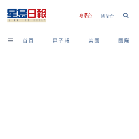
Skip
to
國語台
粵語台
content
首頁
電子報
美國
國際