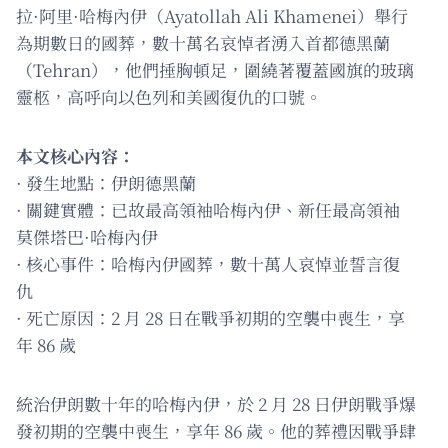
拉·阿里·哈梅內伊（Ayatollah Ali Khamenei）舉行
為期數日的國葬，數十萬名哀悼者湧入首都德黑蘭
（Tehran），他們捶胸頓足，圍繞著覆蓋國旗的玻璃
靈柩，高呼向以色列和美國復仇的口號。
本文核心內容：
· 發生地點：伊朗德黑蘭
· 關鍵實體：已故最高領袖哈梅內伊、新任最高領袖
莫傑塔巴·哈梅內伊
· 核心事件：哈梅內伊國葬，數十萬人哀悼並誓言復
仇
· 死亡原因：2 月 28 日在戰爭初期的空襲中喪生，享
年 86 歲
統治伊朗數十年的哈梅內伊，於 2 月 28 日伊朗戰爭爆
發初期的空襲中喪生，享年 86 歲。他的葬禮因戰爭肆