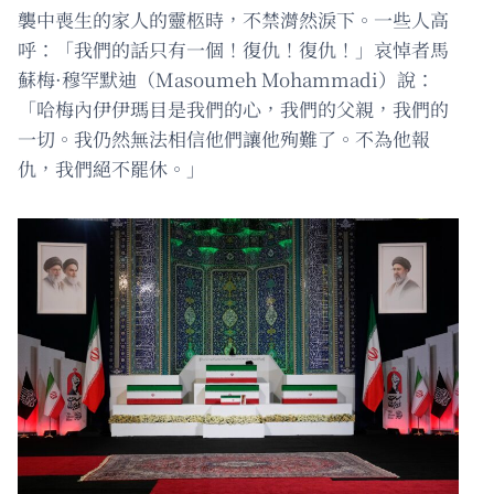
襲中喪生的家人的靈柩時，不禁潸然淚下。一些人高
呼：「我們的話只有一個！復仇！復仇！」哀悼者馬
蘇梅·穆罕默迪（Masoumeh Mohammadi）說：
「哈梅內伊伊瑪目是我們的心，我們的父親，我們的
一切。我仍然無法相信他們讓他殉難了。不為他報
仇，我們絕不罷休。」