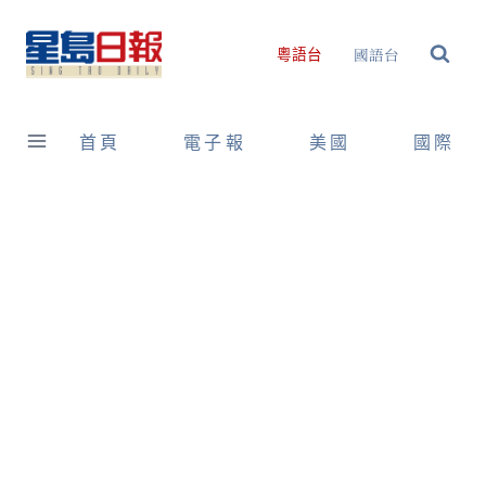
Skip
to
國語台
粵語台
content
首頁
電子報
美國
國際