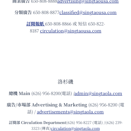
商業廣告
650-808-8888
advertising@singtaousa.com
分類廣告
650-808-8877
classified@singtaousa.com
訂閱報紙
650-808-8866 或 短信 650-822-
8187
circulation@singtaousa.com
洛杉磯
總機
Main
(626) 956-8200(電話) /
admin@singtaola.com
廣告/市場部
Advertising & Marketing
(626) 956-8200 (電
話) /
advertisements@singtaola.com
訂閱部 Circulation Department
(626) 956-8227 (電話) /(626) 239-
3323 (傳真)
circulation@singtaola.com