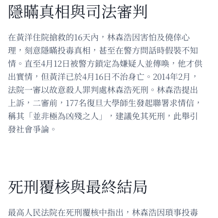
隱瞞真相與司法審判
在黃洋住院搶救的16天內，林森浩因害怕及僥倖心
理，刻意隱瞞投毒真相，甚至在警方問話時假裝不知
情。直至4月12日被警方鎖定為嫌疑人並傳喚，他才供
出實情，但黃洋已於4月16日不治身亡。2014年2月，
法院一審以故意殺人罪判處林森浩死刑。林森浩提出
上訴，二審前，177名復旦大學師生發起聯署求情信，
稱其「並非極為凶殘之人」，建議免其死刑，此舉引
發社會爭論。
死刑覆核與最終結局
最高人民法院在死刑覆核中指出，林森浩因瑣事投毒