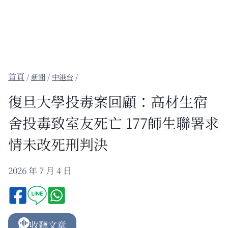
/
新聞
/
中港台
/
復旦大學投毒案回顧：高材生宿
舍投毒致室友死亡 177師生聯署求
情未改死刑判決
2026 年 7 月 4 日
收聽文章