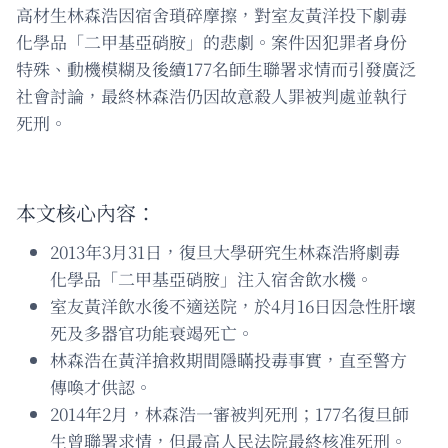
高材生林森浩因宿舍瑣碎摩擦，對室友黃洋投下劇毒
化學品「二甲基亞硝胺」的悲劇。案件因犯罪者身份
特殊、動機模糊及後續177名師生聯署求情而引發廣泛
社會討論，最終林森浩仍因故意殺人罪被判處並執行
死刑。
本文核心內容：
2013年3月31日，復旦大學研究生林森浩將劇毒
化學品「二甲基亞硝胺」注入宿舍飲水機。
室友黃洋飲水後不適送院，於4月16日因急性肝壞
死及多器官功能衰竭死亡。
林森浩在黃洋搶救期間隱瞞投毒事實，直至警方
傳喚才供認。
2014年2月，林森浩一審被判死刑；177名復旦師
生曾聯署求情，但最高人民法院最終核准死刑。