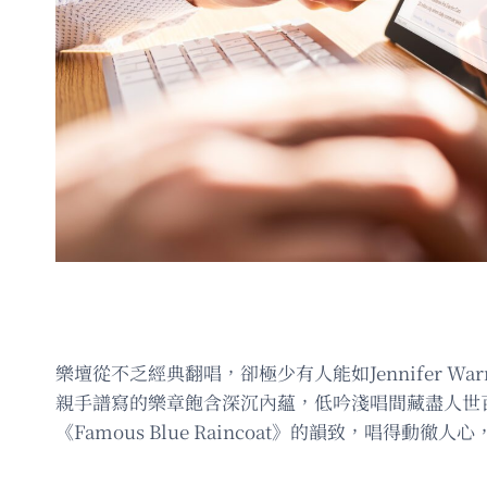
樂壇從不乏經典翻唱，卻極少有人能如Jennifer Wa
親手譜寫的樂章飽含深沉內蘊，低吟淺唱間藏盡人世百
《Famous Blue Raincoat》的韻致，唱得動