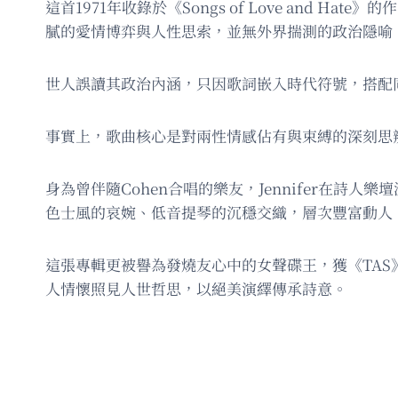
這首1971年收錄於《Songs of Love and
膩的愛情博弈與人性思索，並無外界揣測的政治隱喻
世人誤讀其政治內涵，只因歌詞嵌入時代符號，搭配
事實上，歌曲核心是對兩性情感佔有與束縛的深刻思
身為曾伴隨Cohen合唱的樂友，Jennifer在
色士風的哀婉、低音提琴的沉穩交織，層次豐富動人
這張專輯更被譽為發燒友心中的女聲碟王，獲《TA
人情懷照見人世哲思，以絕美演繹傳承詩意。