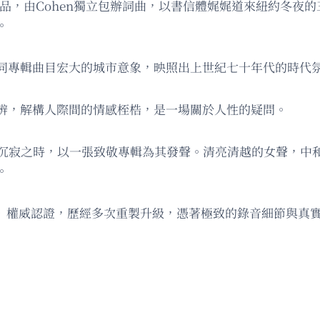
 Hate》的作品，由Cohen獨立包辦詞曲，以書信體娓娓道來
。
同專輯曲目宏大的城市意象，映照出上世紀七十年代的時代
辨，解構人際間的情感桎梏，是一場關於人性的疑問。
詩人樂壇沉寂之時，以一張致敬專輯為其發聲。清亮清越的女聲
。
S》權威認證，歷經多次重製升級，憑著極致的錄音細節與真