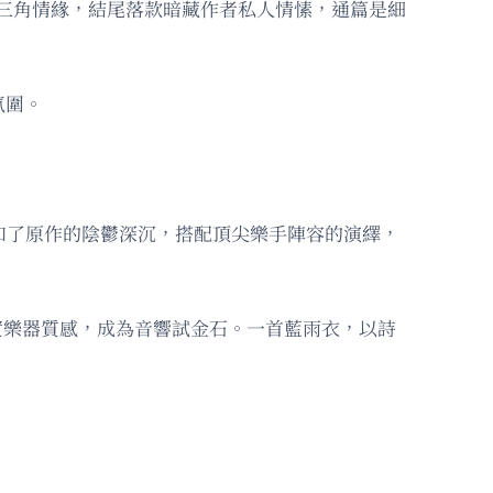
紐約冬夜的三角情緣，結尾落款暗藏作者私人情愫，通篇是細
氛圍。
，中和了原作的陰鬱深沉，搭配頂尖樂手陣容的演繹，
實樂器質感，成為音響試金石。一首藍雨衣，以詩