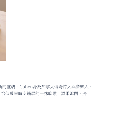
樂曲全新的靈魂。Cohen身為加拿大傳奇詩人與音樂人，
繹，恰似萬里晴空鋪展的一抹晚霞，溫柔遼闊，將