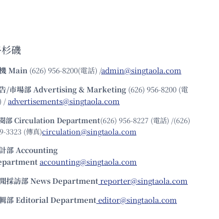
洛杉磯
機
Main
(626) 956-8200(電話) /
admin@singtaola.com
告/市場部
Advertising & Marketing
(626) 956-8200 (電
 /
advertisements@singtaola.com
閱部 Circulation Department
(626) 956-8227 (電話) /(626)
9-3323 (傳真)
circulation@singtaola.com
計部 Accounting
epartment
accounting@singtaola.com
聞採訪部 News Department
reporter@singtaola.com
輯部 Editorial Department
editor@singtaola.com