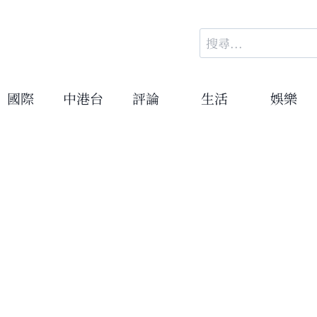
搜
尋
關
鍵
國際
中港台
評論
生活
娛樂
字: