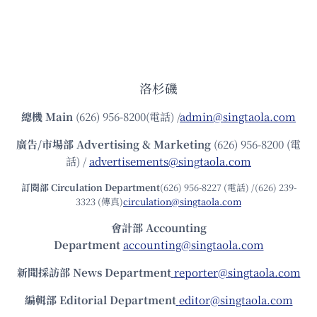
洛杉磯
總機
Main
(626) 956-8200(電話) /
admin@singtaola.com
廣告/市場部
Advertising & Marketing
(626) 956-8200 (電
話) /
advertisements@singtaola.com
訂閱部 Circulation Department
(626) 956-8227 (電話) /(626) 239-
3323 (傳真)
circulation@singtaola.com
會計部 Accounting
Department
accounting@singtaola.com
新聞採訪部 News Department
reporter@singtaola.com
編輯部 Editorial Department
editor@singtaola.com