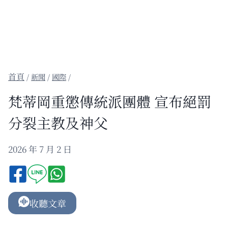
/
新聞
/
國際
/
梵蒂岡重懲傳統派團體 宣布絕罰
分裂主教及神父
2026 年 7 月 2 日
收聽文章