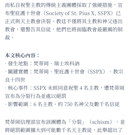
而私自祝聖主教的傳統主義團體採取了強硬措施，宣
布聖庇護十世會（Society of St. Pius X, SSPX）已
正式與天主教會決裂。教廷不僅將其主教和神父逐出
教會，還警告其信徒，他們也將面臨教會最嚴厲的制
裁。
本文核心內容：
· 發生地點：梵蒂岡、瑞士埃科訥
· 關鍵實體：梵蒂岡、聖庇護十世會（SSPX）、教宗
良十四世
· 核心事件：SSPX 未經同意祝聖 4 名主教，遭梵蒂岡
宣布為分裂行為並處以絕罰
· 影響範圍：6 名主教、約 750 名神父及數千名信徒
梵蒂岡信理部宣布該團體為「分裂」（schism），並
將絕罰範圍擴大到可能數千名天主教徒，此舉超出了