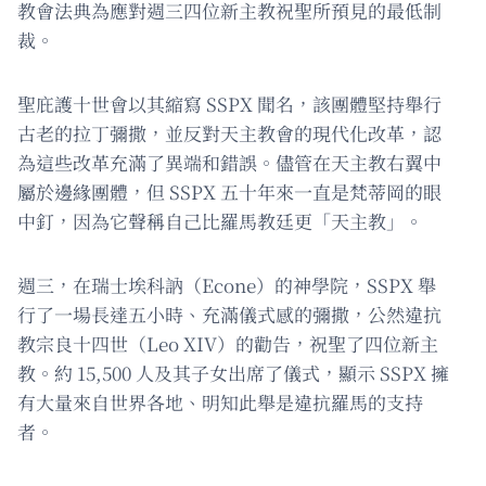
教會法典為應對週三四位新主教祝聖所預見的最低制
裁。
聖庇護十世會以其縮寫 SSPX 聞名，該團體堅持舉行
古老的拉丁彌撒，並反對天主教會的現代化改革，認
為這些改革充滿了異端和錯誤。儘管在天主教右翼中
屬於邊緣團體，但 SSPX 五十年來一直是梵蒂岡的眼
中釘，因為它聲稱自己比羅馬教廷更「天主教」。
週三，在瑞士埃科訥（Econe）的神學院，SSPX 舉
行了一場長達五小時、充滿儀式感的彌撒，公然違抗
教宗良十四世（Leo XIV）的勸告，祝聖了四位新主
教。約 15,500 人及其子女出席了儀式，顯示 SSPX 擁
有大量來自世界各地、明知此舉是違抗羅馬的支持
者。