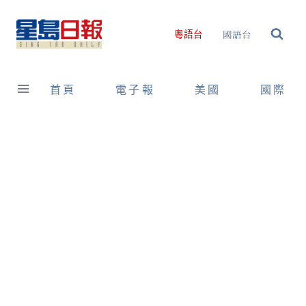
Skip
to
國語台
粵語台
content
首頁
電子報
美國
國際