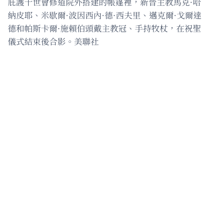
庇護十世會修道院外搭建的帳篷裡，新晉主教馬克·哈
納皮耶、米歇爾·波因西內·德·西夫里、邁克爾·戈爾達
德和帕斯卡爾·施賴伯頭戴主教冠、手持牧杖，在祝聖
儀式結束後合影。美聯社