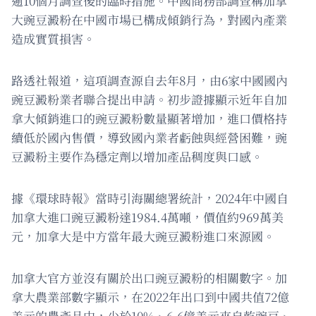
逾10個月調查後的臨時措施。中國商務部調查稱加拿
大豌豆澱粉在中國市場已構成傾銷行為，對國內產業
造成實質損害。
路透社報道，這項調查源自去年8月，由6家中國國內
豌豆澱粉業者聯合提出申請。初步證據顯示近年自加
拿大傾銷進口的豌豆澱粉數量顯著增加，進口價格持
續低於國內售價，導致國內業者虧蝕與經營困難，豌
豆澱粉主要作為穩定劑以增加產品稠度與口感。
據《環球時報》當時引海關總署統計，2024年中國自
加拿大進口豌豆澱粉達1984.4萬噸，價值約969萬美
元，加拿大是中方當年最大豌豆澱粉進口來源國。
加拿大官方並沒有關於出口豌豆澱粉的相關數字。加
拿大農業部數字顯示，在2022年出口到中國共值72億
美元的農產品中，少於10%、6.6億美元來自乾豌豆、