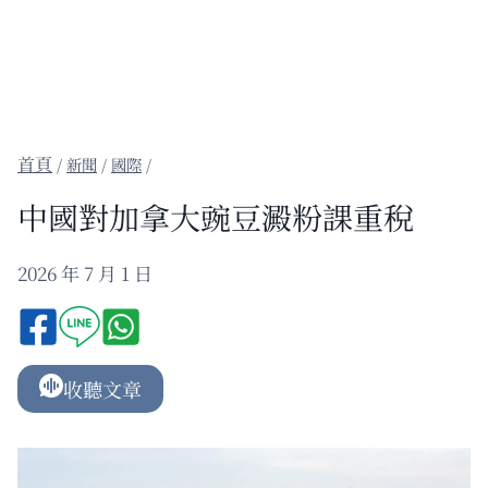
/
新聞
/
國際
/
中國對加拿大豌豆澱粉課重稅
2026 年 7 月 1 日
收聽文章