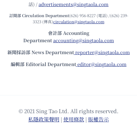
話) /
advertisements@singtaola.com
訂閱部 Circulation Department
(626) 956-8227 (電話) /(626) 239-
3323 (傳真)
circulation@singtaola.com
會計部 Accounting
Department
accounting@singtaola.com
新聞採訪部 News Department
reporter@singtaola.com
編輯部 Editorial Department
editor@singtaola.com
© 2021 Sing Tao Ltd. All rights reserved.
私隱政策聲明
|
使⽤條款
|
版權告⽰