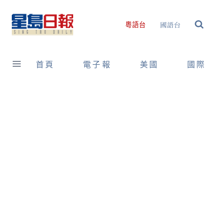
Skip
to
國語台
粵語台
content
首頁
電子報
美國
國際