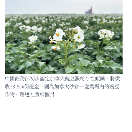
中國商務部初步認定加拿大豌豆澱粉存在傾銷，將徵
收73.5%保證金。圖為加拿大沙省一處農場內的豌豆
作物。路透社資料圖片