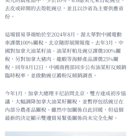
去皮或碎開的去殼乾豌豆，並且以沙省為主要供應省
份。
這場貿易爭端始於至2024年8月，渥太華對中國電動
車課徵100%關稅，北京隨即展開報復。去年3月，中
國對加拿大油菜籽油、油菜籽粕及豌豆課徵100%關
稅，另對加拿大豬肉、龍蝦等海鮮產品課徵25%關
稅。同年8月12日，中國商務部同步公布油菜籽反傾銷
臨時稅率，並啟動豌豆澱粉反傾銷調查。
今年1月，加拿大總理卡尼訪問北京，雙方達成初步協
議，大幅調降加拿大油菜籽關稅，並暫停包括豌豆在
內部分農產品關稅。雖然中加關係自此回暖，但這個
最新的決定顯示雙邊貿易緊張關係尚未完全化解。