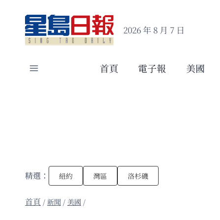
Skip
to
2026 年 8 月 7 日
content
首頁
電子報
美國
精選：
紐約
灣區
洛杉磯
/
新聞
/
美國
/