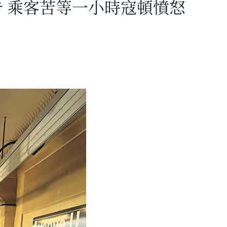
 乘客苦等一小時寇頓憤怒