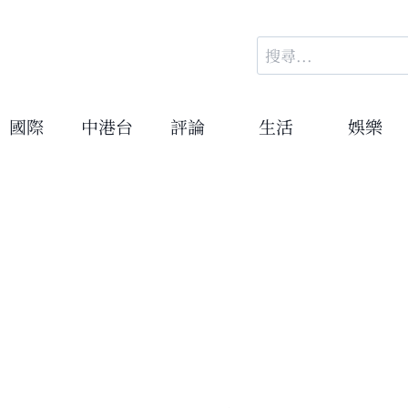
搜
尋
關
鍵
國際
中港台
評論
生活
娛樂
字: