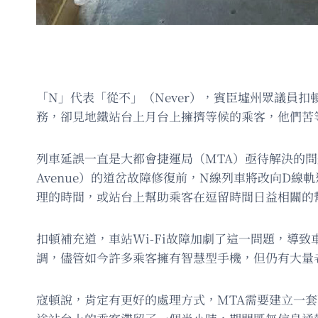
「N」代表「從不」（Never），賓臣墟州眾議員
務，卻見地鐵站台上月台上擁擠等候的乘客，他們苦
列車延誤一直是大都會捷運局（MTA）亟待解決的問題
Avenue）的道岔故障修復前，N線列車將改向D
理的時間，或站台上幫助乘客在逗留時間日益相關的
扣頓補充道，車站Wi-Fi故障加劇了這一問題，導
調，儘管如今許多乘客擁有智慧型手機，但仍有大量
寇頓說，肯定有更好的處理方式，MTA需要建立一