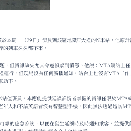
扣頓於本周一（29日）清晨到該區地鐵U大道的N車站，他原
等的列車久久都不來。
，但資訊缺失尤其令寇頓感到憤怒。他說：MTA網站上僅有極少
線軌道運行，但現場沒有任何廣播通知，站台上也沒有MTA工
幫助下。
致車站值班員，本應能提供延誤詳情者掌握的資訊僅限於MT
老年人和不諳英語者沒有智慧型手機，因此無法透過造訪MT
套可靠的應急系統，以便在發生延誤時及時通知乘客，並提供