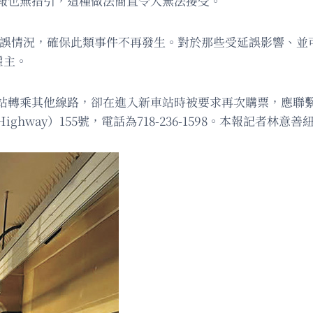
通報也無指引，這種做法簡直令人無法接受。
延誤情況，確保此類事件不再發生。對於那些受延誤影響、並
雇主。
站轉乘其他線路，卻在進入新車站時被要求再次購票，應聯繫
hway）155號，電話為718-236-1598。本報記者林意善