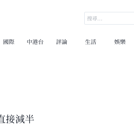
搜
尋
關
鍵
國際
中港台
評論
生活
娛樂
字:
本直接減半