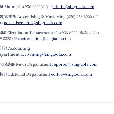
機
Main
(626) 956-8200(電話) /
admin@singtaola.com
告/市場部
Advertising & Marketing
(626) 956-8200 (電
 /
advertisements@singtaola.com
閱部 Circulation Department
(626) 956-8227 (電話) /(626)
9-3323 (傳真)
circulation@singtaola.com
計部 Accounting
epartment
accounting@singtaola.com
聞採訪部 News Department
reporter@singtaola.com
輯部 Editorial Department
editor@singtaola.com