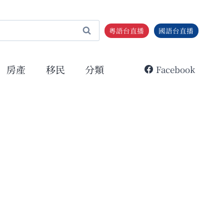
粵語台直播
國語台直播
房產
移民
分類
Facebook