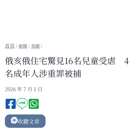
/
新聞
/
美國
/
俄亥俄住宅驚見16名兒童受虐 4
名成年人涉重罪被捕
2026 年 7 月 1 日
收聽文章