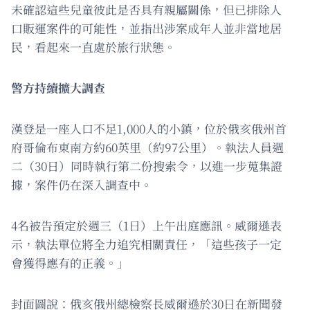
未確認這些兒童彼此是否具有親屬關係，但已排除人
口販運案件的可能性，並指出涉案成年人並非當地居
民，看起來一直處於旅行狀態。
警方持續擴大調查
漢登是一座人口不足1,000人的小鎮，位於俄亥俄州首
府哥倫布東南方約60英里（約97公里）。執法人員週
二（30日）同時執行第二份搜索令，以進一步蒐集證
據，案件仍在深入調查中。
4名被告預定於週三（1日）上午出庭應訊。威爾遜表
示，執法單位將全力追究相關責任，「這些孩子一定
會獲得應有的正義。」
封面圖說：俄亥俄州總檢察長威爾遜於30日在新聞發