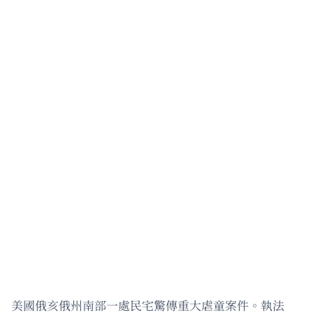
美國俄亥俄州南部一處民宅驚傳重大虐童案件。執法