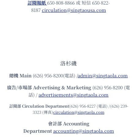
訂閱報紙
650-808-8866 或 短信 650-822-
8187
circulation@singtaousa.com
洛杉磯
總機
Main
(626) 956-8200(電話) /
admin@singtaola.com
廣告/市場部
Advertising & Marketing
(626) 956-8200 (電
話) /
advertisements@singtaola.com
訂閱部 Circulation Department
(626) 956-8227 (電話) /(626) 239-
3323 (傳真)
circulation@singtaola.com
會計部 Accounting
Department
accounting@singtaola.com