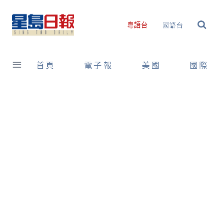
Skip
to
國語台
粵語台
content
首頁
電子報
美國
國際