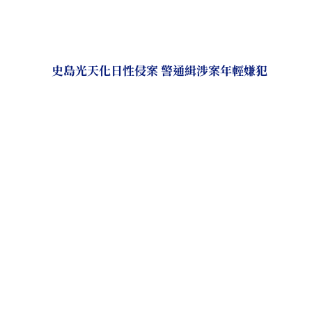
史島光天化日性侵案 警通緝涉案年輕嫌犯