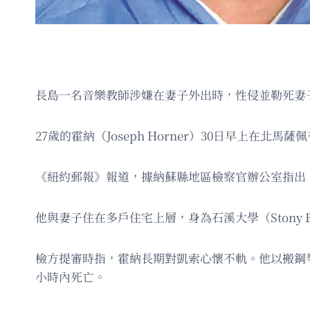
長島一名音樂教師涉嫌在妻子外出時，性侵並勒死妻
27歲的霍納（Joseph Horner）30日早上在北馬薩佩夸
《紐約郵報》報道，據納蘇縣地區檢察官辦公室指出，霍納在洋邊
他與妻子住在多戶住宅上層，身為石溪大學（Stony B
檢方提審時指，霍納長期對凱索心懷不軌。他以搬鋼琴
小時內死亡。