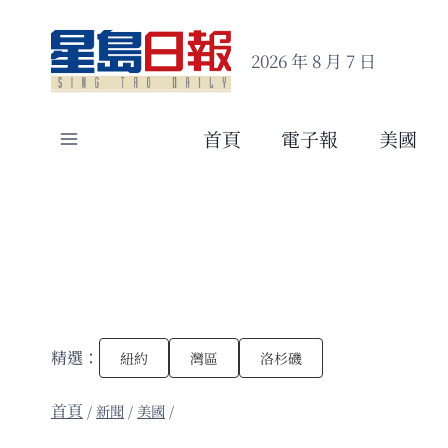
Skip
to
2026 年 8 月 7 日
content
首頁
電子報
美國
精選：
紐約
灣區
洛杉磯
/
新聞
/
美國
/