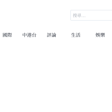
搜
尋
關
鍵
國際
中港台
評論
生活
娛樂
字: