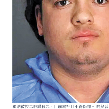
霍納被控二級謀殺罪，目前羈押且不得保釋。 納蘇