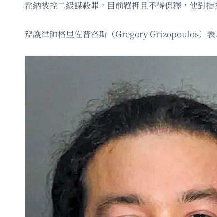
霍納被控二級謀殺罪，目前羈押且不得保釋，他對指
辯護律師格里佐普洛斯（Gregory Grizopo