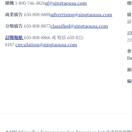
總機
1-800-746-4826
sf@singtaousa.com
總
商業廣告
650-808-8888
advertising@singtaousa.com
廣
話)
分類廣告
650-808-8877
classified@singtaousa.com
訂
訂閱報紙
650-808-8866 或 短信 650-822-
23
8187
circulation@singtaousa.com
會
D
新
編
本材料由Sing Tao Newspapers San Francisco L