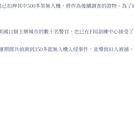
局已扣押其中500多架無人機，將作為後續調查的證物。為
國11個主辦城市的數十名警官，也已在FBI訓練中心接受
奧運期間共偵測到350多起無人機入侵事件，並導致81人被