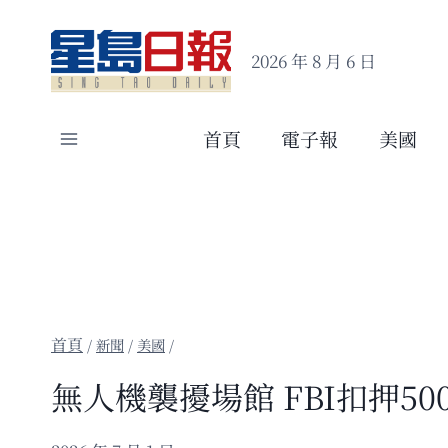
Skip
to
2026 年 8 月 6 日
content
首頁
電子報
美國
/
新聞
/
美國
/
無人機襲擾場館 FBI扣押50