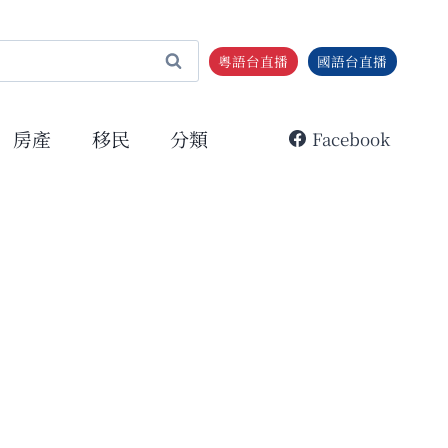
粵語台直播
國語台直播
房產
移民
分類
Facebook