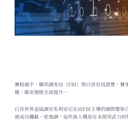
賽程過半，聯邦調查局（FBI）與白宮官員證實，賽事
據，維安層級全面提升。
白宮世界盃協調官朱利安尼在由FBI主導的國際警察合
被成功攔截。他強調，這些無人機是在未使用武力的