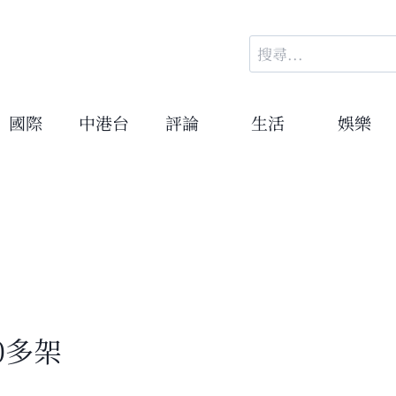
搜
尋
關
鍵
國際
中港台
評論
生活
娛樂
字:
0多架