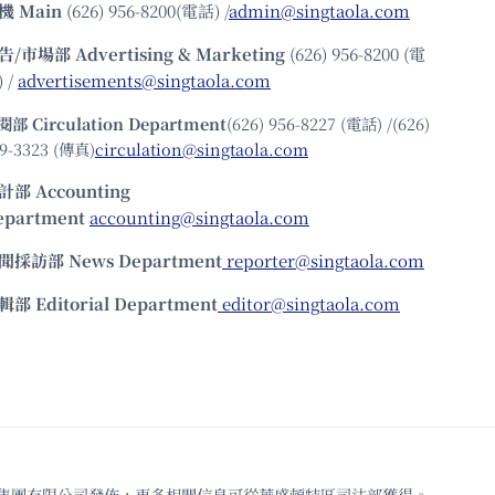
機
Main
(626) 956-8200(電話) /
admin@singtaola.com
告/市場部
Advertising & Marketing
(626) 956-8200 (電
 /
advertisements@singtaola.com
閱部 Circulation Department
(626) 956-8227 (電話) /(626)
9-3323 (傳真)
circulation@singtaola.com
計部 Accounting
epartment
accounting@singtaola.com
聞採訪部 News Department
reporter@singtaola.com
輯部 Editorial Department
editor@singtaola.com
td.代表星島新聞集團有限公司發佈，更多相關信息可從華盛頓特區司法部獲得。