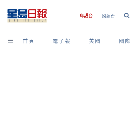
Skip
to
國語台
粵語台
content
首頁
電子報
美國
國際