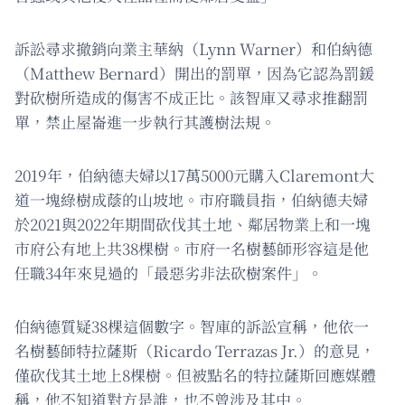
訴訟尋求撤銷向業主華納（Lynn Warner）和伯納德
（Matthew Bernard）開出的罰單，因為它認為罰鍰
對砍樹所造成的傷害不成正比。該智庫又尋求推翻罰
單，禁止屋崙進一步執行其護樹法規。
2019年，伯納德夫婦以17萬5000元購入Claremont大
道一塊綠樹成蔭的山坡地。市府職員指，伯納德夫婦
於2021與2022年期間砍伐其土地、鄰居物業上和一塊
市府公有地上共38棵樹。市府一名樹藝師形容這是他
任職34年來見過的「最惡劣非法砍樹案件」。
伯納德質疑38棵這個數字。智庫的訴訟宣稱，他依一
名樹藝師特拉薩斯（Ricardo Terrazas Jr.）的意見，
僅砍伐其土地上8棵樹。但被點名的特拉薩斯回應媒體
稱，他不知道對方是誰，也不曾涉及其中。