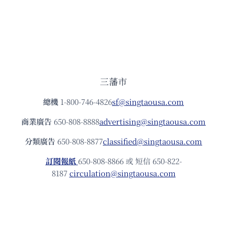
三藩市
總機
1-800-746-4826
sf@singtaousa.com
商業廣告
650-808-8888
advertising@singtaousa.com
分類廣告
650-808-8877
classified@singtaousa.com
訂閱報紙
650-808-8866 或 短信 650-822-
8187
circulation@singtaousa.com