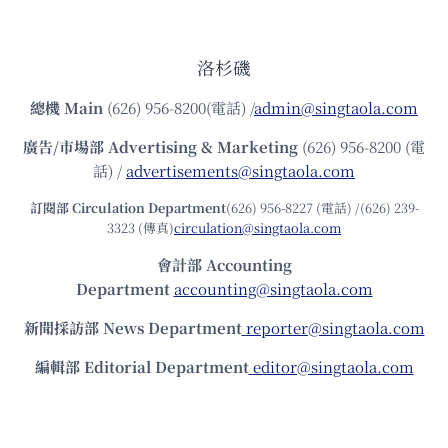
洛杉磯
總機
Main
(626) 956-8200(電話) /
admin@singtaola.com
廣告/市場部
Advertising & Marketing
(626) 956-8200 (電
話) /
advertisements@singtaola.com
訂閱部 Circulation Department
(626) 956-8227 (電話) /(626) 239-
3323 (傳真)
circulation@singtaola.com
會計部 Accounting
Department
accounting@singtaola.com
新聞採訪部 News Department
reporter@singtaola.com
編輯部 Editorial Department
editor@singtaola.com