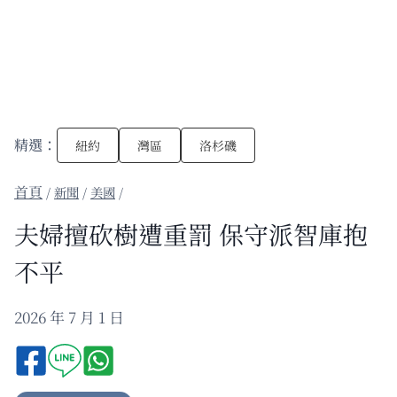
精選：
紐約
灣區
洛杉磯
/
新聞
/
美國
/
夫婦擅砍樹遭重罰 保守派智庫抱
不平
2026 年 7 月 1 日