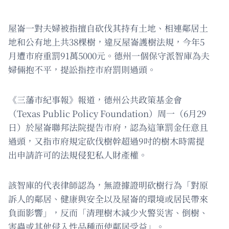
屋崙一對夫婦被指擅自砍伐其持有土地、相連鄰居土
地和公有地上共38棵樹，違反屋崙護樹法規，今年5
月遭市府重罰91萬5000元。德州一個保守派智庫為夫
婦倆抱不平，提訟指控市府罰則過頭。
《三藩市紀事報》報道，德州公共政策基金會
（Texas Public Policy Foundation）周一（6月29
日）於屋崙聯邦法院提告市府，認為這筆罰金任意且
過頭，又指市府規定砍伐樹幹超過9吋的樹木時需提
出申請許可的法規侵犯私人財產權。
該智庫的代表律師認為，無證據證明砍樹行為「對原
訴人的鄰居、健康與安全以及屋崙的環境或居民帶來
負面影響」，反而「清理樹木減少火警災害、倒樹、
害蟲或其他侵入性品種而使鄰居受益」。