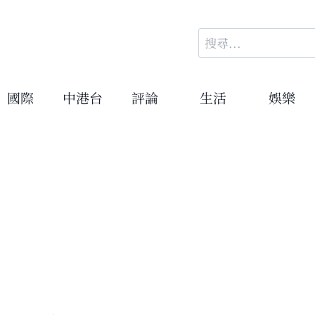
搜
尋
關
鍵
國際
中港台
評論
生活
娛樂
字: