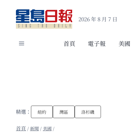
Skip
to
2026 年 8 月 7 日
content
首頁
電子報
美國
精選：
紐約
灣區
洛杉磯
/
新聞
/
美國
/