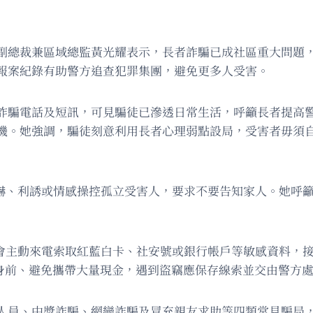
副總裁兼區域總監黃光耀表示，長者詐騙已成社區重大問題
報案紀錄有助警方追查犯罪集團，避免更多人受害。
詐騙電話及短訊，可見騙徒已滲透日常生活，呼籲長者提高
機。她強調，騙徒刻意利用長者心理弱點設局，受害者毋須
恐嚇、利誘或情感操控孤立受害人，要求不要告知家人。她呼
門絕不會主動來電索取紅藍白卡、社安號或銀行帳戶等敏感資料，接獲
於身前、避免攜帶大量現金，遇到盜竊應保存線索並交由警方
人員、中獎詐騙、網戀詐騙及冒充親友求助等四類常見騙局