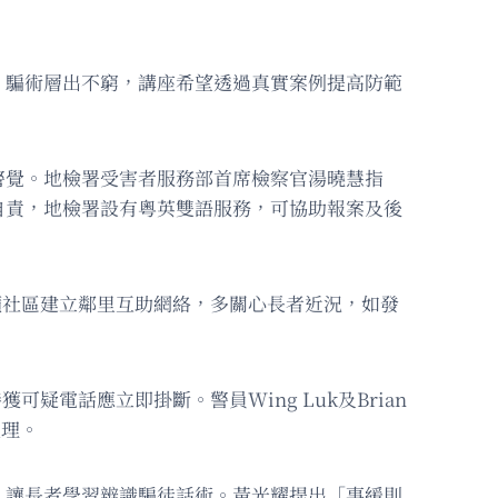
，騙術層出不窮，講座希望透過真實案例提高防範
警覺。地檢署受害者服務部首席檢察官湯曉慧指
自責，地檢署設有粵英雙語服務，可協助報案及後
籲社區建立鄰里互助網絡，多關心長者近況，如發
可疑電話應立即掛斷。警員Wing Luk及Brian
處理。
，讓長者學習辨識騙徒話術。黃光耀提出「事緩則