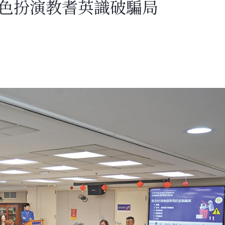
角色扮演教耆英識破騙局