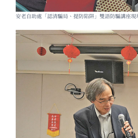
安老自助處「認清騙局、提防陷阱」雙語防騙講座現