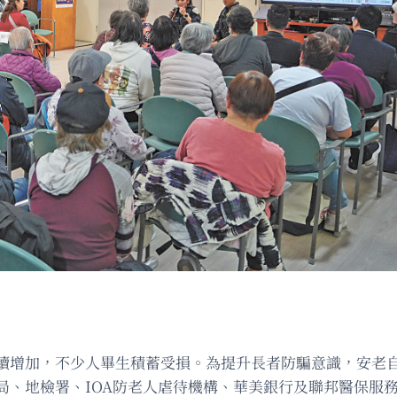
續增加，不少人畢生積蓄受損。為提升長者防騙意識，安老自
局、地檢署、IOA防老人虐待機構、華美銀行及聯邦醫保服