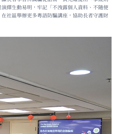
景演繹生動易明，牢記「不洩露個人資料、不隨便
，在社區舉辦更多粵語防騙講座，協助長者守護財