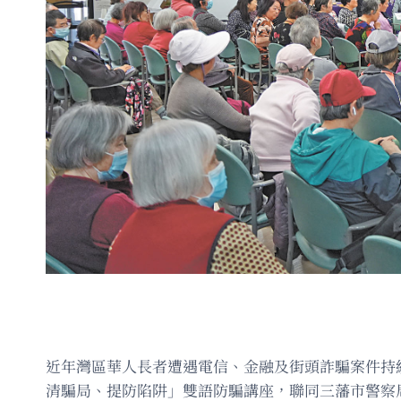
近年灣區華人長者遭遇電信、金融及街頭詐騙案件持
清騙局、提防陷阱」雙語防騙講座，聯同三藩市警察