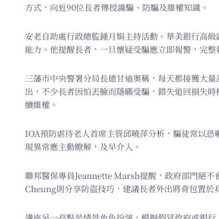
方式，向近90位長者傳授識騙、防騙及維權知識。
安老自助處行政總監鍾月娟主持活動。華美銀行高級
能力。他提醒長者，一旦懷疑受騙應立即報警，完整
三藩市中央警署分局長德甘迪奧稱，每天都接獲大量
出，不少長者因怕丟臉而隱瞞受騙，錯失追回損失時
續維權。
IOA預防虐待老人首席主管邱曉萍分析，騙徒常以
現異常應主動瞭解，及早介入。
聯邦醫保專員Jeannette Marsh提醒，政府部
Cheung則分享防盜技巧，建議長者外出將背包置
講座另一亮點是情景角色扮演，模擬假冒政府或銀行