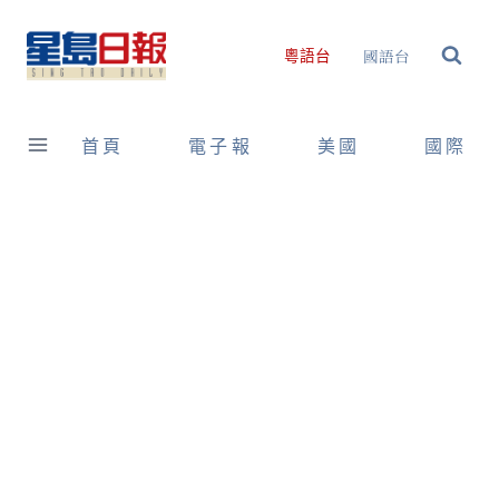
Skip
to
國語台
粵語台
content
首頁
電子報
美國
國際