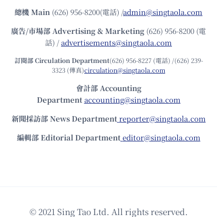
總機
Main
(626) 956-8200(電話) /
admin@singtaola.com
廣告/市場部
Advertising & Marketing
(626) 956-8200 (電
話) /
advertisements@singtaola.com
訂閱部 Circulation Department
(626) 956-8227 (電話) /(626) 239-
3323 (傳真)
circulation@singtaola.com
會計部 Accounting
Department
accounting@singtaola.com
新聞採訪部 News Department
reporter@singtaola.com
編輯部 Editorial Department
editor@singtaola.com
© 2021 Sing Tao Ltd. All rights reserved.