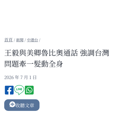
/
新聞
/
中港台
/
王毅與美卿魯比奧通話 強調台灣
問題牽一髮動全身
2026 年 7 月 1 日
收聽文章