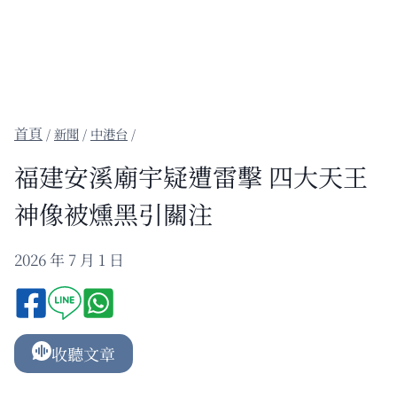
/
新聞
/
中港台
/
福建安溪廟宇疑遭雷擊 四大天王
神像被燻黑引關注
2026 年 7 月 1 日
收聽文章