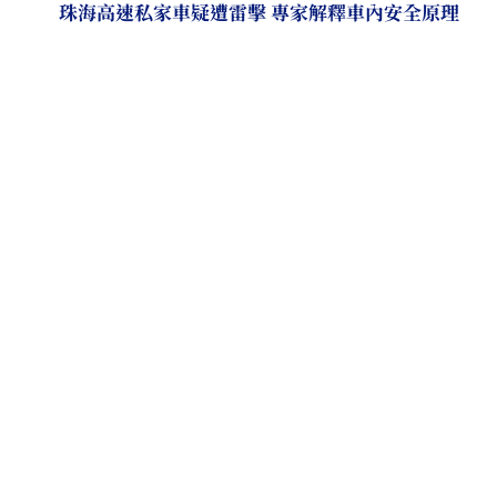
珠海高速私家車疑遭雷擊 專家解釋車內安全原理