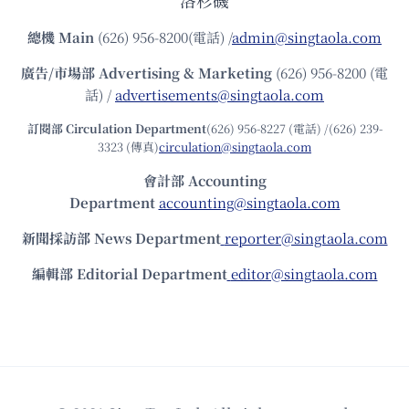
洛杉磯
總機
Main
(626) 956-8200(電話) /
admin@singtaola.com
廣告/市場部
Advertising & Marketing
(626) 956-8200 (電
話) /
advertisements@singtaola.com
訂閱部 Circulation Department
(626) 956-8227 (電話) /(626) 239-
3323 (傳真)
circulation@singtaola.com
會計部 Accounting
Department
accounting@singtaola.com
新聞採訪部 News Department
reporter@singtaola.com
編輯部 Editorial Department
editor@singtaola.com