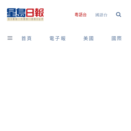
Skip
to
國語台
粵語台
content
首頁
電子報
美國
國際