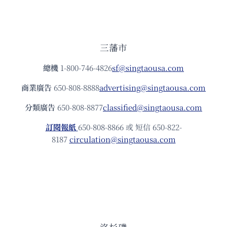
三藩市
總機
1-800-746-4826
sf@singtaousa.com
商業廣告
650-808-8888
advertising@singtaousa.com
分類廣告
650-808-8877
classified@singtaousa.com
訂閱報紙
650-808-8866 或 短信 650-822-
8187
circulation@singtaousa.com