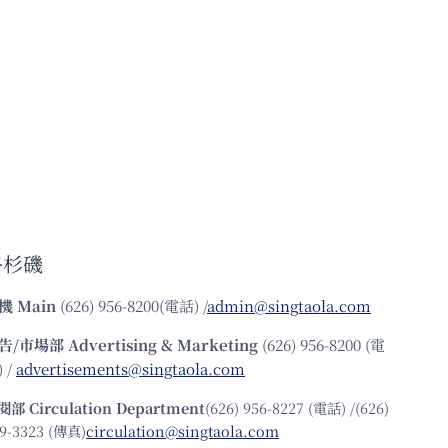
洛杉磯
機
Main
(626) 956-8200(電話) /
admin@singtaola.com
告/市場部
Advertising & Marketing
(626) 956-8200 (電
 /
advertisements@singtaola.com
閱部 Circulation Department
(626) 956-8227 (電話) /(626)
9-3323 (傳真)
circulation@singtaola.com