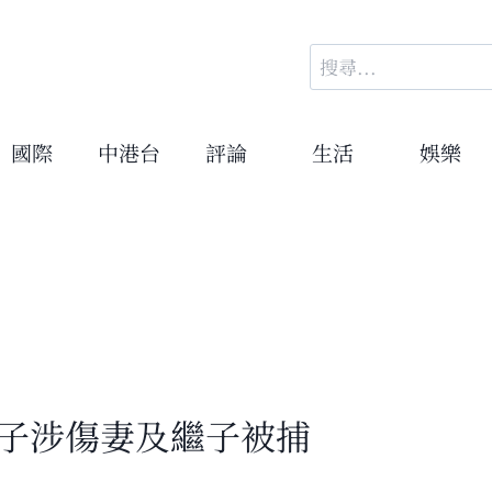
搜
尋
關
鍵
國際
中港台
評論
生活
娛樂
字:
男子涉傷妻及繼子被捕