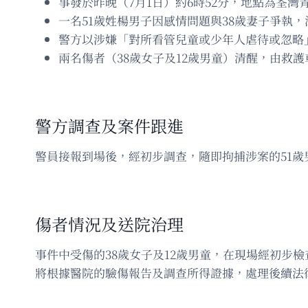
事發於昨晚（7月1日）約6時52分，地點為荃灣
一名51歲姓楊男子因感情問題與38歲妻子爭執
警方以涉嫌「對所看管兒童或少年人虐待或忽略
兩名傷者（38歲女子及12歲男童）清醒，由救
警方調查及案件跟進
警員接報到場後，經初步調查，隨即拘捕涉案的51
傷者情況及送院治理
事件中受傷的38歲女子及12歲男童，在現場經初
將根據醫院的驗傷報告及調查所得證據，處理後續法