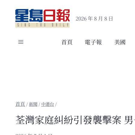
Skip
to
2026 年 8 月 8 日
content
首頁
電子報
美國
/
新聞
/
中港台
/
荃灣家庭糾紛引發襲擊案 