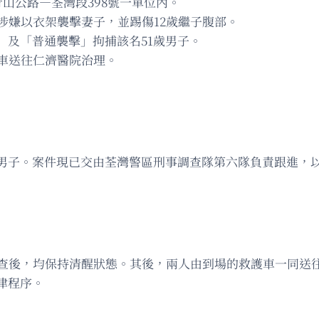
青山公路—荃灣段398號一單位內。
，涉嫌以衣架襲擊妻子，並踢傷12歲繼子腹部。
」及「普通襲擊」拘捕該名51歲男子。
護車送往仁濟醫院治理。
歲男子。案件現已交由荃灣警區刑事調查隊第六隊負責跟進，
步檢查後，均保持清醒狀態。其後，兩人由到場的救護車一同送
律程序。