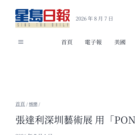
Skip
to
2026 年 8 月 7 日
content
首頁
電子報
美國
/
娛樂
/
張達利深圳藝術展 用「PO