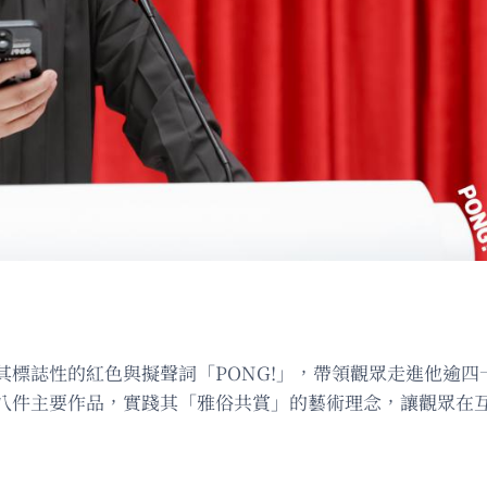
標誌性的紅色與擬聲詞「PONG!」，帶領觀眾走進他逾四十
八件主要作品，實踐其「雅俗共賞」的藝術理念，讓觀眾在