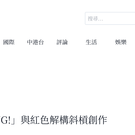
搜
尋
關
鍵
國際
中港台
評論
生活
娛樂
字:
NG!」與紅色解構斜槓創作