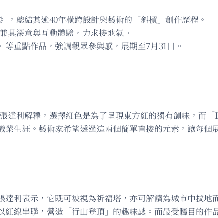
展》，總結其逾40年橫跨設計與藝術的「斜槓」創作歷程。
品兼具深意與互動體驗，力求接地氣。
等重點作品，強調觀眾參與感，展期至7月31日。
。張達利解釋，選擇紅色是為了呈現東方紅的獨有韻味，而「P
職業生涯。藝術家希望透過這兩個簡單直接的元素，讓每個
張達利表示，它既可被視為祈福塔，亦可解讀為城市中拔地
以紅線串聯，營造「行山登頂」的趣味感。而最受矚目的作