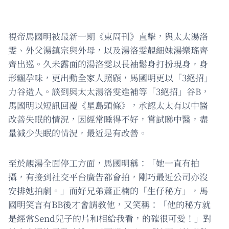
視帝馬國明被最新一期《東周刊》直擊，與太太湯洛
雯、外父湯鎮宗與外母，以及湯洛雯靚細妹湯樂瑤齊
齊出巡。久未露面的湯洛雯以長袖鬆身打扮現身，身
形飄孕味，更出動全家人照顧，馬國明更以「3絕招」
力谷造人。談到與太太湯洛雯進補等「3絕招」谷B，
馬國明以短訊回覆《星島頭條》，承認太太有以中醫
改善失眠的情況，因經常睡得不好，嘗試睇中醫，盡
量減少失眠的情況，最近是有改善。
至於靚湯全面停工方面，馬國明稱：「她一直有拍
攝，有接到社交平台廣告都會拍，剛巧最近公司亦沒
安排她拍劇。」而好兄弟蕭正楠的「生仔秘方」，馬
國明笑言有BB後才會請教他，又笑稱：「他的秘方就
是經常Send兒子的片和相給我看，的確很可愛！」對