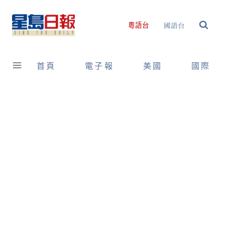
Skip
to
國語台
粵語台
content
首頁
電子報
美國
國際