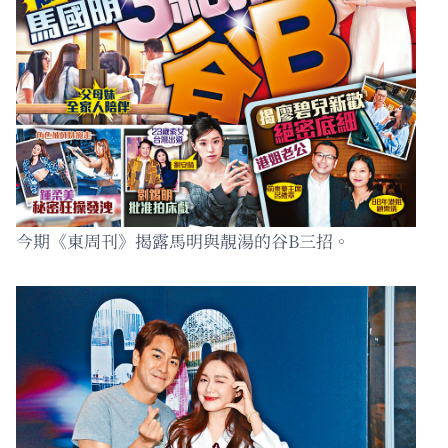
今期《東周刊》揭露馬明與靚湯的谷B三招。