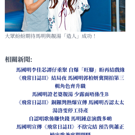
大眾紛紛期待馬明與靚湯「造人」成功！
相關新聞:
馬國明李佳芯譚仔重聚 自爆「旺腳」盼再結戲緣
《飛常日誌II》結局夜 馬國明郭柏妍冀開拍第三
輯角色齊升職
馬國明證老婆靚湯 少露面唔係生B
《飛常日誌II》銅鑼灣熱爆宣傳 馬國明否認太太
湯洛雯停工待產
自認唱歌係賺快錢 馬明鍾意演戲多啲
馬國明宣傳《飛常日誌II》不捨完結 預告與蕭正
楠出歌兼度期開騷