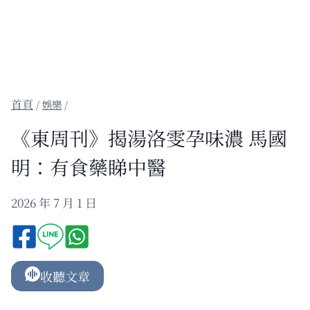
/
娛樂
/
《東周刊》揭湯洛雯孕味濃 馬國
明：有食藥睇中醫
2026 年 7 月 1 日
收聽文章