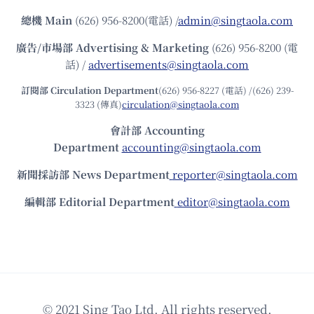
總機
Main
(626) 956-8200(電話) /
admin@singtaola.com
廣告/市場部
Advertising & Marketing
(626) 956-8200 (電
話) /
advertisements@singtaola.com
訂閱部 Circulation Department
(626) 956-8227 (電話) /(626) 239-
3323 (傳真)
circulation@singtaola.com
會計部 Accounting
Department
accounting@singtaola.com
新聞採訪部 News Department
reporter@singtaola.com
編輯部 Editorial Department
editor@singtaola.com
© 2021 Sing Tao Ltd. All rights reserved.