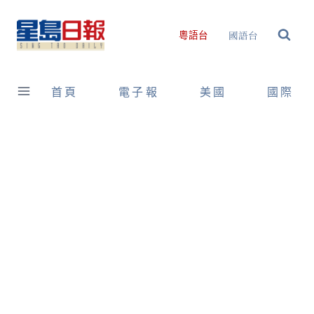
Skip
to
國語台
粵語台
content
首頁
電子報
美國
國際