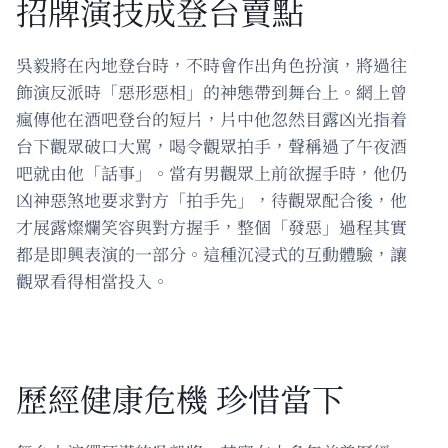
招牌演技成登台賣點
吳毅將在內地登台時，不時會作出角色扮演，將過往
飾演反派時「惡形惡相」的神態帶到舞台上。網上曾
瘋傳他在酒吧登台的短片，片中他忽然目露凶光指着
台下觀眾破口大罵，喝令觀眾拍手，聲稱過了午夜酒
吧就由他「話事」。當有男觀眾上前欲握手時，他仍
凶神惡煞地要求對方「拍手先」，待觀眾配合後，他
才展露燦爛笑容與對方握手，整個「發惡」過程其實
都是即興表演的一部分。這種沉浸式的互動體驗，讓
觀眾看得相當投入。
歷經健康危機 珍惜當下