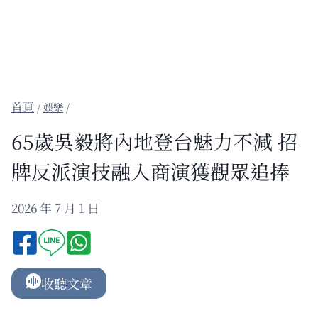
/
娛樂
/
65歲吳毅將內地登台魅力不減 招
牌反派演技融入商演獲觀眾追捧
2026 年 7 月 1 日
收聽文章