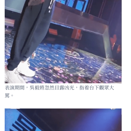
表演期間，吳毅將忽然目露凶光，指着台下觀眾大
罵。