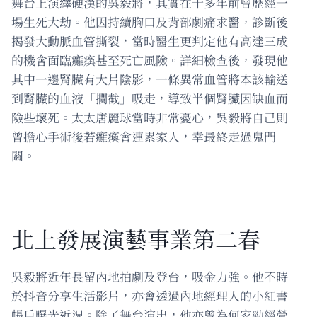
舞台上演繹硬漢的吳毅將，其實在十多年前曾歷經一
場生死大劫。他因持續胸口及背部劇痛求醫，診斷後
揭發大動脈血管撕裂，當時醫生更判定他有高達三成
的機會面臨癱瘓甚至死亡風險。詳細檢查後，發現他
其中一邊腎臟有大片陰影，一條異常血管將本該輸送
到腎臟的血液「攔截」吸走，導致半個腎臟因缺血而
險些壞死。太太唐麗球當時非常憂心，吳毅將自己則
曾擔心手術後若癱瘓會連累家人，幸最終走過鬼門
關。
北上發展演藝事業第二春
吳毅將近年長留內地拍劇及登台，吸金力強。他不時
於抖音分享生活影片，亦會透過內地經理人的小紅書
帳戶曝光近況。除了舞台演出，他亦曾為何家勁經營