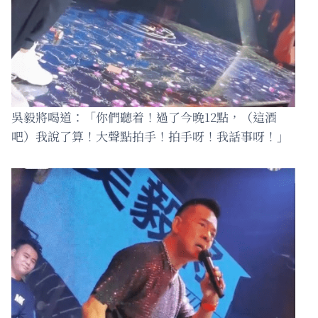
吳毅將喝道：「你們聽着！過了今晚12點，（這酒
吧）我說了算！大聲點拍手！拍手呀！我話事呀！」