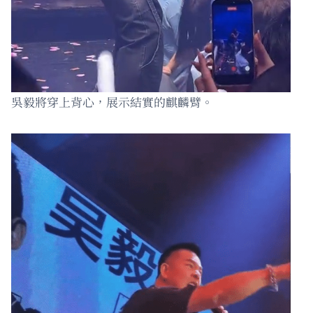
吳毅將穿上背心，展示結實的麒麟臂。