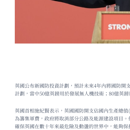
英國公布新國防投資計劃，預計未來4年內將國防開支
計劃，當中50億英鎊用於發展無人機技術；80億英鎊
英國首相施紀賢表示，英國國防開支佔國內生產總值(GD
為籌集軍費，政府將取消部分公路及能源建設項目。
確保英國在數十年來最危險及動盪的世界中，能夠保