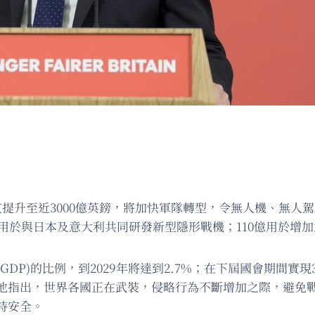
提升至近3000億英鎊，將加快軍隊轉型，令無人機、無人
用於與日本及意大利共同研發新型隱形戰機；110億用於增加
P)的比例，到2029年將達到2.7%；在下屆國會期間實現3
他指出，世界各國正在武裝，侵略行為不斷增加之際，避免
持安全。