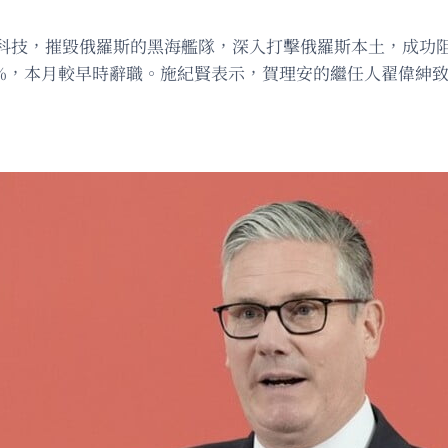
科技，摧毀俄羅斯的黑海艦隊，深入打擊俄羅斯本土，成功阻
的3%，本月較早時辭職。施紀賢表示，賀理安的繼任人翟偉紳