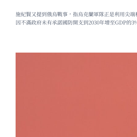
施紀賢又提到俄烏戰事，指烏克蘭軍隊正是利用尖端
因不滿政府未有承諾國防開支到2030年增至GDP