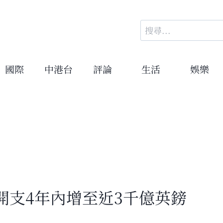
搜
尋
關
鍵
國際
中港台
評論
生活
娛樂
字:
開支4年內增至近3千億英鎊