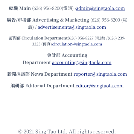
總機
Main
(626) 956-8200(電話) /
admin@singtaola.com
廣告/市場部
Advertising & Marketing
(626) 956-8200 (電
話) /
advertisements@singtaola.com
訂閱部 Circulation Department
(626) 956-8227 (電話) /(626) 239-
3323 (傳真)
circulation@singtaola.com
會計部 Accounting
Department
accounting@singtaola.com
新聞採訪部 News Department
reporter@singtaola.com
編輯部 Editorial Department
editor@singtaola.com
© 2021 Sing Tao Ltd. All rights reserved.