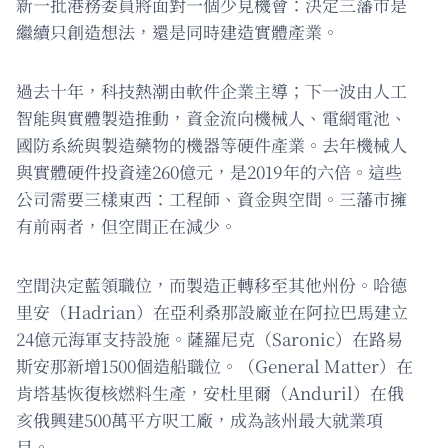
新一批港務委員將面對一個少見機會：決定三藩市是
繼續只創造想法，還是同時建造實體產業。
過去十年，科技熱潮由軟件企業主導；下一波由人工
智能與實體製造推動，資金流向機械人、電網電池、
國防系統與製造藥物的機器等硬件產業。去年機械人
與實體硬件投資達260億元，是2019年的六倍。這些
公司需要三樣東西：工程師、資金與空間。三藩市擁
有前兩者，但空間正在減少。
空間決定藍領職位，而製造正轉移至其他州份。哈德
里安（Hadrian）在亞利桑那設廠並在阿拉巴馬建立
24億元海軍支持設施。薩羅尼克（Saronic）在路易
斯安那新增1500個造船職位。（General Matter）在
肯塔基恢復核燃料生產，安杜里爾（Anduril）在俄
亥俄興建500萬平方呎工廠，成為該州最大就業項
目。