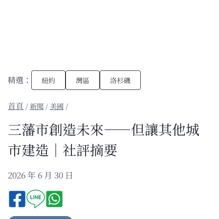
精選：
紐約
灣區
洛杉磯
/
新聞
/
美國
/
三藩市創造未來——但讓其他城
市建造｜社評摘要
2026 年 6 月 30 日