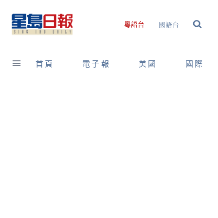
Skip
to
國語台
粵語台
content
首頁
電子報
美國
國際