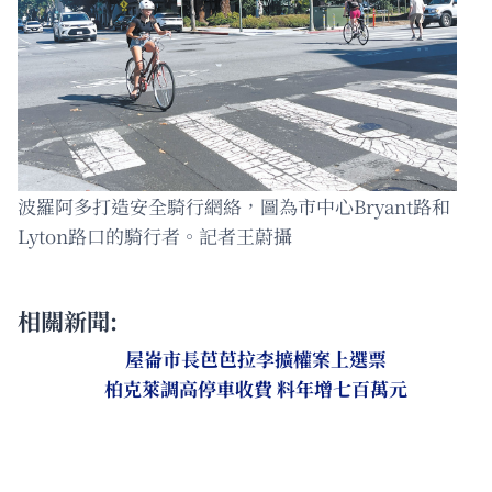
波羅阿多打造安全騎行網絡，圖為市中心Bryant路和
Lyton路口的騎行者。記者王蔚攝
相關新聞:
屋崙市長芭芭拉李擴權案上選票
柏克萊調高停車收費 料年增七百萬元