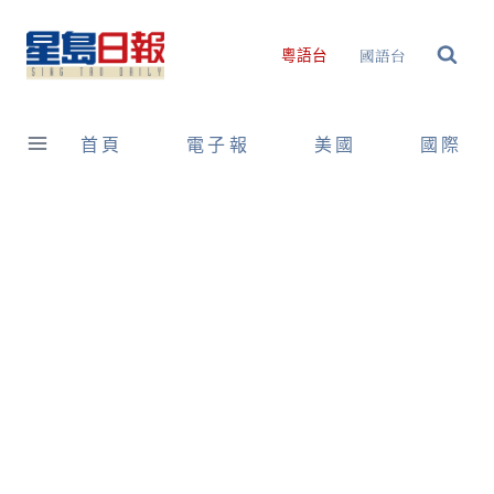
Skip
to
國語台
粵語台
content
首頁
電子報
美國
國際