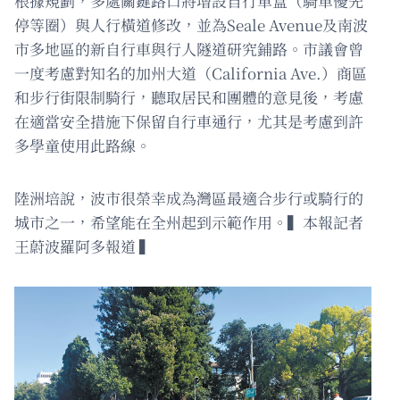
根據規劃，多處關鍵路口將增設自行車盒（騎車優先
停等圈）與人行橫道修改，並為Seale Avenue及南波
市多地區的新自行車與行人隧道研究鋪路。市議會曾
一度考慮對知名的加州大道（California Ave.）商區
和步行街限制騎行，聽取居民和團體的意見後，考慮
在適當安全措施下保留自行車通行，尤其是考慮到許
多學童使用此路線。
陸洲培說，波市很榮幸成為灣區最適合步行或騎行的
城市之一，希望能在全州起到示範作用。▍本報記者
王蔚波羅阿多報道 ▍