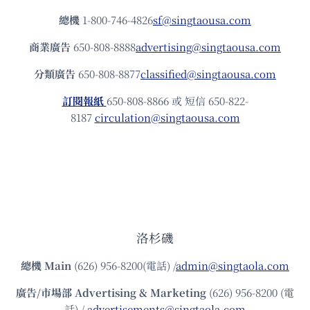
總機
1-800-746-4826
sf@singtaousa.com
商業廣告
650-808-8888
advertising@singtaousa.com
分類廣告
650-808-8877
classified@singtaousa.com
訂閱報紙
650-808-8866 或 短信 650-822-
8187
circulation@singtaousa.com
洛杉磯
總機
Main
(626) 956-8200(電話) /
admin@singtaola.com
廣告/市場部
Advertising & Marketing
(626) 956-8200 (電
話) /
advertisements@singtaola.com