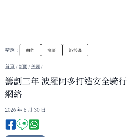
精選：
紐約
灣區
洛杉磯
/
新聞
/
美國
/
籌劃三年 波羅阿多打造安全騎行
網絡
2026 年 6 月 30 日