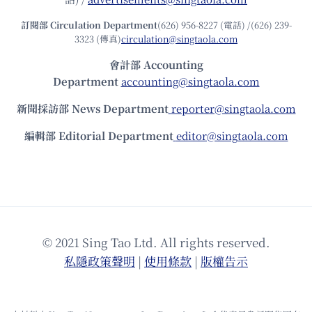
訂閱部 Circulation Department
(626) 956-8227 (電話) /(626) 239-
3323 (傳真)
circulation@singtaola.com
會計部 Accounting
Department
accounting@singtaola.com
新聞採訪部 News Department
reporter@singtaola.com
編輯部 Editorial Department
editor@singtaola.com
© 2021 Sing Tao Ltd. All rights reserved.
私隱政策聲明
|
使⽤條款
|
版權告⽰