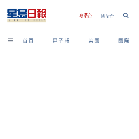
Skip
to
國語台
粵語台
content
首頁
電子報
美國
國際