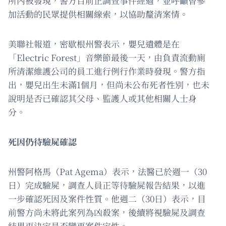
所內被發現，警方目前正調查事件經過，並呼籲曾參
加活動的民眾提供相關線索，以協助釐清案情。
美聯社報道，密歇根州警表示，嬰兒遺體是在
「Electric Forest」音樂節最後一天，由負責流動廁
所清潔維護公司的員工進行例行作業時發現。警方指
出，嬰兒出生未滿1個月，但尚未公布死者性別，也未
說明是否已確認其父母、監護人或其他相關人士身
分。
死因仍待驗屍確認
州警阿格馬（Pat Agema）表示，法醫已於週一（30
日）完成驗屍，調查人員正等待驗屍報告結果，以進
一步確認死因及案件性質。他週二（30日）表示，目
前警方尚未將此案列為凶殺案，後續將視驗屍及調查
結果再決定是否變更案件定性。