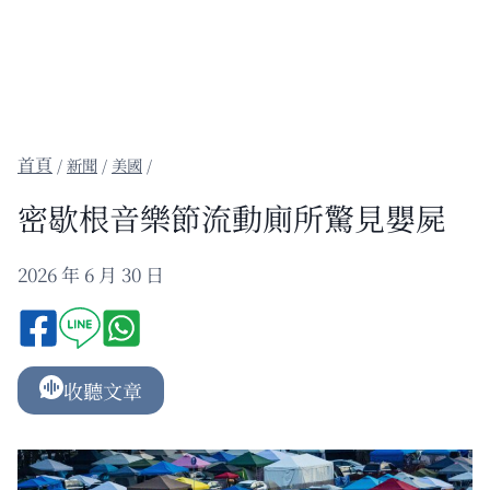
/
新聞
/
美國
/
密歇根音樂節流動廁所驚見嬰屍
2026 年 6 月 30 日
收聽文章