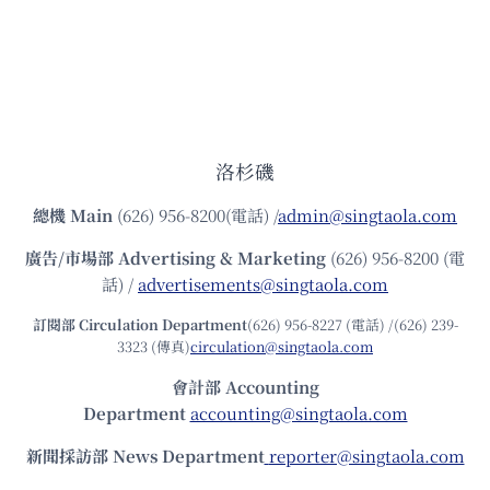
洛杉磯
總機
Main
(626) 956-8200(電話) /
admin@singtaola.com
廣告/市場部
Advertising & Marketing
(626) 956-8200 (電
話) /
advertisements@singtaola.com
訂閱部 Circulation Department
(626) 956-8227 (電話) /(626) 239-
3323 (傳真)
circulation@singtaola.com
會計部 Accounting
Department
accounting@singtaola.com
新聞採訪部 News Department
reporter@singtaola.com