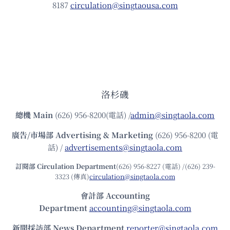
8187
circulation@singtaousa.com
洛杉磯
總機
Main
(626) 956-8200(電話) /
admin@singtaola.com
廣告/市場部
Advertising & Marketing
(626) 956-8200 (電
話) /
advertisements@singtaola.com
訂閱部 Circulation Department
(626) 956-8227 (電話) /(626) 239-
3323 (傳真)
circulation@singtaola.com
會計部 Accounting
Department
accounting@singtaola.com
新聞採訪部 News Department
reporter@singtaola.com