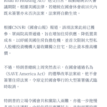
Road to Housing Act）送交白宮，啟動總統10天審
議期限。根據美國法律，若總統在國會休會前10天內
既未簽署亦未否決法案，法案將自動生效。
根據CNN和《國會山報》報道，該項法案此前已獲
參、眾兩院高票通過，旨在增加住房供應、降低置業
成本，以紓緩美國住房負擔危機，並首次限制大型私
人股權投資機構大量收購獨立住宅，防止資本推高樓
價。
不過，特朗普總統上周突然表示，在國會通過名為
《SAVE America Act》 的選舉改革法案前，他不會
簽署住房法案，令原定於國會舉行的大型簽署儀式臨
時取消。
特朗普的立場令國會共和黨陷入兩難，亦進一步拖慢
多項立法議程。由於住房法案獲民主、共和兩黨的廣