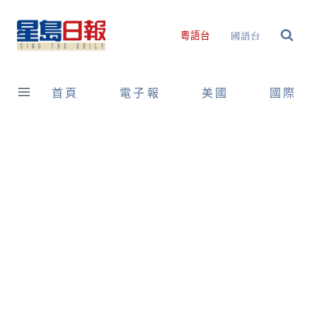
Skip
to
國語台
粵語台
content
首頁
電子報
美國
國際