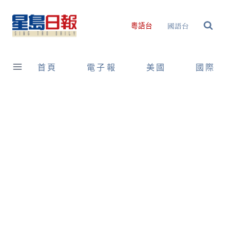
Skip
to
國語台
粵語台
content
首頁
電子報
美國
國際