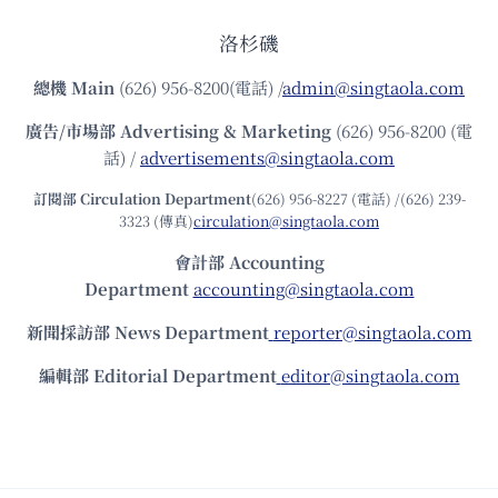
洛杉磯
總機
Main
(626) 956-8200(電話) /
admin@singtaola.com
廣告/市場部
Advertising & Marketing
(626) 956-8200 (電
話) /
advertisements@singtaola.com
訂閱部 Circulation Department
(626) 956-8227 (電話) /(626) 239-
3323 (傳真)
circulation@singtaola.com
會計部 Accounting
Department
accounting@singtaola.com
新聞採訪部 News Department
reporter@singtaola.com
編輯部 Editorial Department
editor@singtaola.com