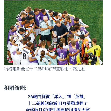
納格爾斯曼在十二碼PK前布置戰術。路透社
相關新聞:
26歲門將從「罪人」到「英雄」
十二碼神話破滅 日耳曼戰車翻了
施洛特貝克傷別 德國折損後防大將