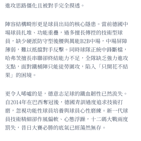
進攻思路僵化且被對手完全摸透。
陣容結構畸形更是球員出局的核心隱患。當前德國中
場球員扎堆、功能重疊，過多擅長傳控的技術型球
員，缺少硬派防守型後腰與萬能B2B中場，中場屏障
薄弱，難以抵擋對手反擊。同時球隊正統中鋒斷檔，
哈弗茨擅長串聯卻終結能力不足，全隊缺乏強力進攻
支點，面對鐵桶陣只能徒勞圍攻，陷入「只開花不結
果」的困境。
更令人唏噓的是，德意志足球的鐵血韌性已然流失。
自2014年在巴西奪冠後，德國青訓過度追求技術打
磨，忽視功能性球員培養與球員心性磨練。新一代球
員技術精細卻作風偏軟、心態浮躁，十二碼大戰兩度
罰失，昔日大賽必勝的底氣已經蕩然無存。