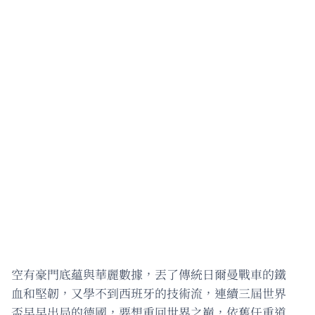
空有豪門底蘊與華麗數據，丟了傳統日爾曼戰車的鐵
血和堅韌，又學不到西班牙的技術流，連續三屆世界
盃早早出局的德國，要想重回世界之巔，依舊任重道