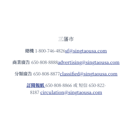
三藩市
總機
1-800-746-4826
sf@singtaousa.com
商業廣告
650-808-8888
advertising@singtaousa.com
分類廣告
650-808-8877
classified@singtaousa.com
訂閱報紙
650-808-8866 或 短信 650-822-
8187
circulation@singtaousa.com