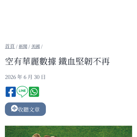
/
新聞
/
美國
/
空有華麗數據 鐵血堅韌不再
2026 年 6 月 30 日
收聽文章