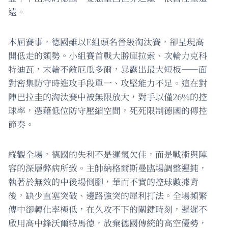
遠。
本屆賽事，德國雖以E組頭名晉級淘汰賽，卻呈現高
開低走的頹勢。小組賽首戰大勝庫拉索、次輪力克科
特迪瓦，末輪不敵厄瓜多爾，暴露出最大短板——面
對密集防守時進攻手段單一、攻堅能力不足。這在對
陣巴拉圭的淘汰賽中被無限放大，對手以僅26%的控
球率，憑藉低位防守壓縮空間，死死限制德國的傳控
節奏。
縱觀全場，德國的失利不是運氣欠佳，而是戰術與陣
容的深層弊病所致。主帥納格爾斯曼臨場調整遲鈍，
執著於無效的中後場倒腳，華而不實的控球數據背
後，缺少直塞突破、邊路強突的犀利打法。全場頻繁
傳中卻轉化率極低，在久攻不下的關鍵時刻，遲遲不
啟用高中鋒沃爾特馬德，放棄德國傳統的高空優勢，