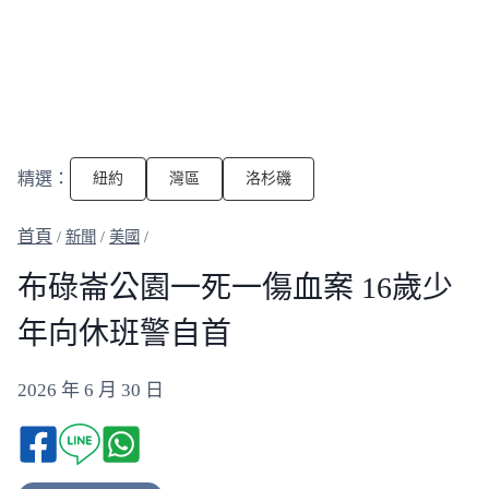
精選：
紐約
灣區
洛杉磯
/
新聞
/
美國
/
布碌崙公園一死一傷血案 16歲少
年向休班警自首
2026 年 6 月 30 日