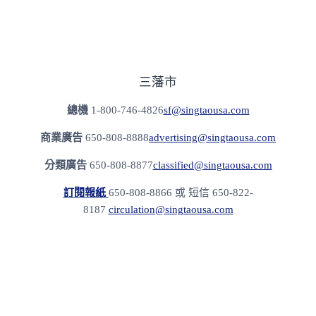
三藩市
總機
1-800-746-4826
sf@singtaousa.com
商業廣告
650-808-8888
advertising@singtaousa.com
分類廣告
650-808-8877
classified@singtaousa.com
訂閱報紙
650-808-8866 或 短信 650-822-
8187
circulation@singtaousa.com