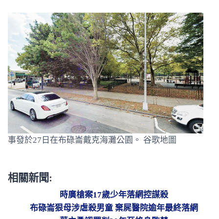
事發於27日在布碌崙戴克海灘公園。 谷歌地圖
相關新聞:
時廣槍案17歲少年落網控謀殺
布碌崙狠母涉虐殺男童 棄屍醫院逾年最終落網