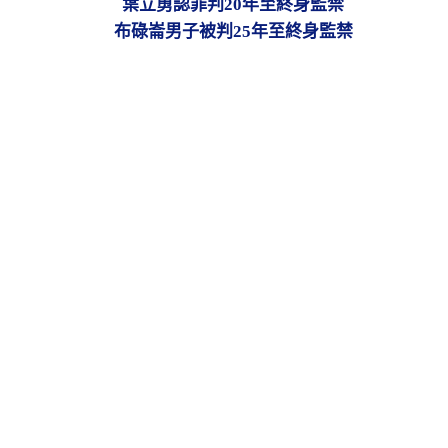
葉立勇認罪判20年至終身監禁
布碌崙男子被判25年至終身監禁