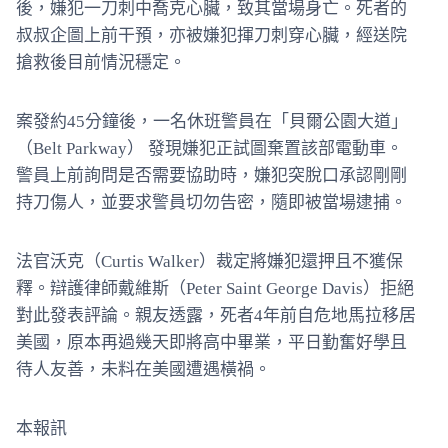
後，嫌犯一刀刺中喬克心臟，致其當場身亡。死者的
叔叔企圖上前干預，亦被嫌犯揮刀刺穿心臟，經送院
搶救後目前情況穩定。
案發約45分鐘後，一名休班警員在「貝爾公園大道」
（Belt Parkway） 發現嫌犯正試圖棄置該部電動車。
警員上前詢問是否需要協助時，嫌犯突脫口承認剛剛
持刀傷人，並要求警員切勿告密，隨即被當場逮捕。
法官沃克（Curtis Walker）裁定將嫌犯還押且不獲保
釋。辯護律師戴維斯（Peter Saint George Davis）拒絕
對此發表評論。親友透露，死者4年前自危地馬拉移居
美國，原本再過幾天即將高中畢業，平日勤奮好學且
待人友善，未料在美國遭遇橫禍。
本報訊