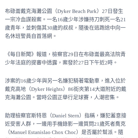
布碌崙戴克海灘公園（Dyker Beach Park）27日發生
一宗冷血謀殺案。一名16歲少年涉嫌持刀刺死一名21
歲青年，並刺傷其30歲的叔叔，隨後在逃跑途中向一
名休班警員自首落網。
《每日新聞》報道，檢察官29日在布碌崙最高法院青
少年法庭的提審中透露，案發於27日下午近2時。
涉案的16歲少年與另一名嫌犯騎著電動車，進入位於
戴克高地（Dyker Heights）86街夾第14大道附近的戴
克海灘公園。當時公園正舉行足球賽，人潮密集。
助理檢察官斯特恩（Daniel Stern）指稱，嫌犯蓄意接
近受害人群，一邊用手機錄影一邊質問21歲死者喬克
（Manuel Estanislao Chox Choc）是否屬於幫派。隨