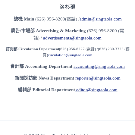
洛杉磯
總機
Main
(626) 956-8200(電話) /
admin@singtaola.com
廣告/市場部
Advertising & Marketing
(626) 956-8200 (電
話) /
advertisements@singtaola.com
訂閱部 Circulation Department
(626) 956-8227 (電話) /(626) 239-3323 (傳
真)
circulation@singtaola.com
會計部 Accounting Department
accounting@singtaola.com
新聞採訪部 News Department
reporter@singtaola.com
編輯部 Editorial Department
editor@singtaola.com