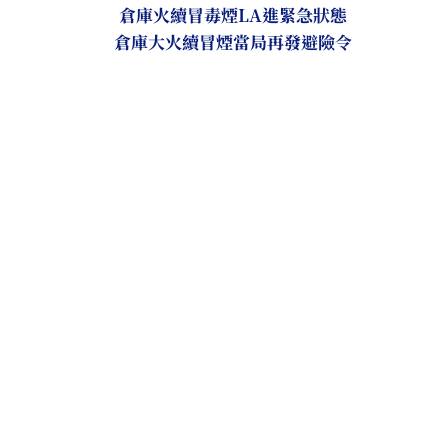
倉庫火續冒毒煙LA進緊急狀態
倉庫大火續冒煙當局再發避險令