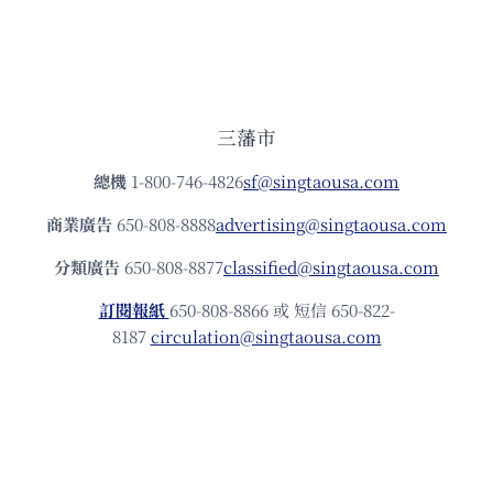
三藩市
總機
1-800-746-4826
sf@singtaousa.com
商業廣告
650-808-8888
advertising@singtaousa.com
分類廣告
650-808-8877
classified@singtaousa.com
訂閱報紙
650-808-8866 或 短信 650-822-
8187
circulation@singtaousa.com