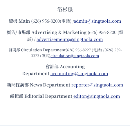
洛杉磯
總機
Main
(626) 956-8200(電話) /
admin@singtaola.com
廣告/市場部
Advertising & Marketing
(626) 956-8200 (電
話) /
advertisements@singtaola.com
訂閱部 Circulation Department
(626) 956-8227 (電話) /(626) 239-
3323 (傳真)
circulation@singtaola.com
會計部 Accounting
Department
accounting@singtaola.com
新聞採訪部 News Department
reporter@singtaola.com
編輯部 Editorial Department
editor@singtaola.com