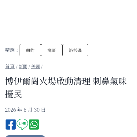
精選：
紐約
灣區
洛杉磯
/
新聞
/
美國
/
博伊爾崗火場啟動清理 刺鼻氣味
擾民
2026 年 6 月 30 日