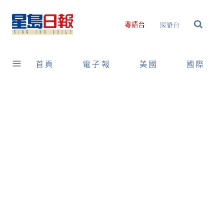
Skip
to
國語台
粵語台
content
首頁
電子報
美國
國際