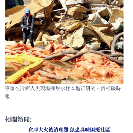
專家在冷庫火災現場採集水樣本進行研究。洛杉磯時
報
相關新聞:
倉庫大火後清理難 鼠患臭味困擾社區